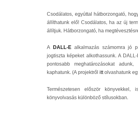
Csodálatos, egyúttal hátborzongató, hog
állíthatunk elő! Csodálatos, ha az új te
állítjuk. Hátborzongató, ha megtévesztésre
A
DALL-E
alkalmazás számomra jó példa
jogtiszta képeket alkothassunk. A DALL-
pontosabb meghatározásokat adunk, 
kaphatunk. (A projektről
itt
olvashatunk egy
Természetesen először könyvekkel, is
könyvolvasás különböző stílusokban.