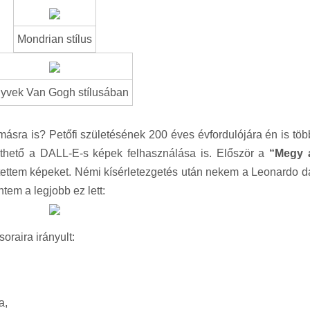
Mondrian stílus
yvek Van Gogh stílusában
ásra is? Petőfi születésének 200 éves évfordulójára én is töb
szthető a DALL-E-s képek felhasználása is. Először a
“Megy 
ettem képeket. Némi kísérletezgetés után nekem a Leonardo d
ntem a legjobb ez lett:
oraira irányult:
a,