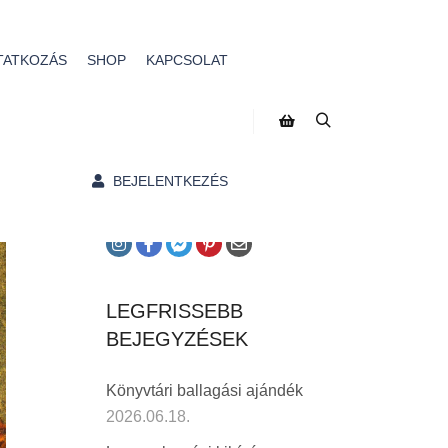
TATKOZÁS
SHOP
KAPCSOLAT
A BLOGRÓL
Bejegyzéseim többségét a
könyvtárostanári munkám
ihleti.
BEJELENTKEZÉS
LEGFRISSEBB
BEJEGYZÉSEK
Könyvtári ballagási ajándék
2026.06.18.