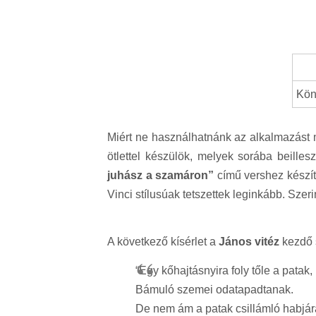
Kön
Miért ne használhatnánk az alkalmazást m
ötlettel készülök, melyek sorába beille
juhász a szamáron”
című vershez készít
Vinci stílusúak tetszettek leginkább. Szeri
A következő kísérlet a
János vitéz
kezdő s
“Egy kőhajtásnyira foly tőle a patak,
Bámuló szemei odatapadtanak.
De nem ám a patak csillámló habjár