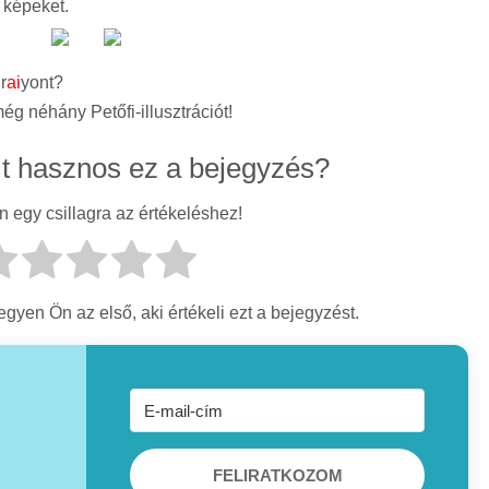
 képeket.
r
ai
yont?
ég néhány Petőfi-illusztrációt!
lt hasznos ez a bejegyzés?
n egy csillagra az értékeléshez!
gyen Ön az első, aki értékeli ezt a bejegyzést.
FELIRATKOZOM