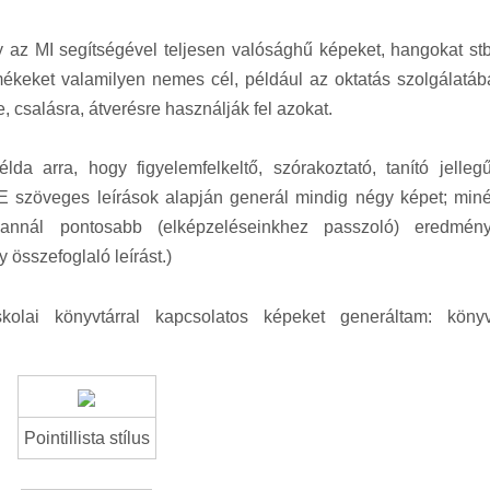
y az MI segítségével teljesen valósághű képeket, hangokat stb
rmékeket valamilyen nemes cél, például az oktatás szolgálatáb
, csalásra, átverésre használják fel azokat.
 arra, hogy figyelemfelkeltő, szórakoztató, tanító jellegű
E szöveges leírások alapján generál mindig négy képet; miné
annál pontosabb (elképzeléseinkhez passzoló) eredmény
 összefoglaló leírást.)
kolai könyvtárral kapcsolatos képeket generáltam: könyv
Pointillista stílus