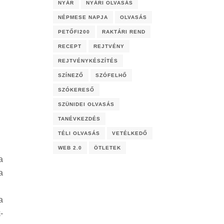
NYÁR
NYÁRI OLVASÁS
NÉPMESE NAPJA
OLVASÁS
PETŐFI200
RAKTÁRI REND
RECEPT
REJTVÉNY
REJTVÉNYKÉSZÍTÉS
SZÍNEZŐ
SZÓFELHŐ
SZÓKERESŐ
SZÜNIDEI OLVASÁS
TANÉVKEZDÉS
TÉLI OLVASÁS
VETÉLKEDŐ
WEB 2.0
ÖTLETEK
a
a
a
-