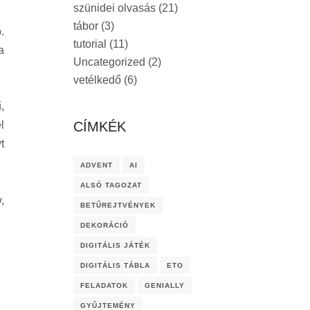
szünidei olvasás
(21)
tábor
(3)
.
tutorial
(11)
a
Uncategorized
(2)
vetélkedő
(6)
,
CÍMKÉK
l
t
ADVENT
AI
ALSÓ TAGOZAT
,
BETŰREJTVÉNYEK
DEKORÁCIÓ
DIGITÁLIS JÁTÉK
DIGITÁLIS TÁBLA
ETO
FELADATOK
GENIALLY
GYŰJTEMÉNY