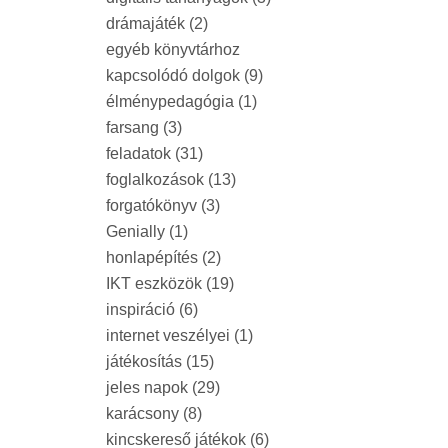
drámajáték
(2)
egyéb könyvtárhoz
kapcsolódó dolgok
(9)
élménypedagógia
(1)
farsang
(3)
feladatok
(31)
foglalkozások
(13)
forgatókönyv
(3)
Genially
(1)
honlapépítés
(2)
IKT eszközök
(19)
inspiráció
(6)
internet veszélyei
(1)
játékosítás
(15)
jeles napok
(29)
karácsony
(8)
kincskereső játékok
(6)