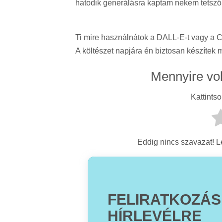
hatodik generálásra kaptam nekem tetsző
Ti mire használnátok a DALL-E-t vagy a C
A költészet napjára én biztosan készítek m
Mennyire vo
Kattintso
Eddig nincs szavazat! Le
FELIRATKOZÁS
HÍRLEVÉLRE