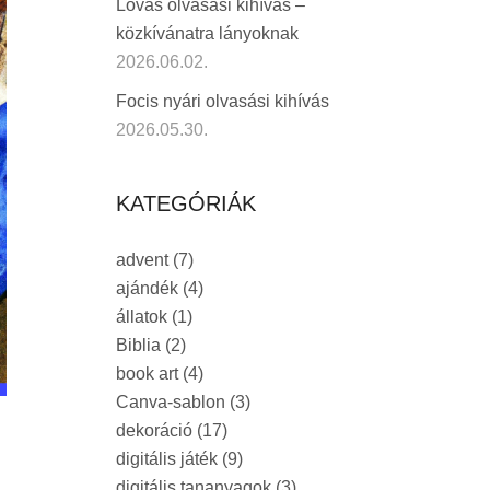
Lovas olvasási kihívás –
közkívánatra lányoknak
2026.06.02.
Focis nyári olvasási kihívás
2026.05.30.
KATEGÓRIÁK
advent
(7)
ajándék
(4)
állatok
(1)
Biblia
(2)
book art
(4)
Canva-sablon
(3)
dekoráció
(17)
digitális játék
(9)
digitális tananyagok
(3)