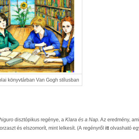
olai könyvtárban Van Gogh stílusban
higuro
disztópikus regénye, a
Klara és a Nap
. Az eredmény, ami
rzaszt és elszomorít, mint lelkesít. (A regényről
itt
olvasható eg