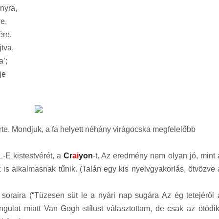
nyra,
e,
ére.
jtva,
a’;
je
rte. Mondjuk, a fa helyett néhány virágocska megfelelőbb
-E kistestvérét, a
Cr
ai
yon
-t. Az eredmény nem olyan jó, mint 
z is alkalmasnak tűnik. (Talán egy kis nyelvgyakorlás, ötvözve 
 soraira (“Tüzesen süt le a nyári nap sugára Az ég tetejéről 
angulat miatt Van Gogh stílust választottam, de csak az ötödik