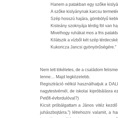
Hanem a patakban egy szőke kislyá
A szőke kislyánynak karcsu termetér
Szép hosszú hajára, gömbölyű kebl
Kisleány szoknyája térdig föl van ha
Mivelhogy ruhákat mos a fris patakb
Kilátszik a vízből két szép térdecské
Kukoricza Jancsi gyönyörűségére.”
Nem lett tökéletes, de a családom felisme
lenne… Majd legközelebb.
Regisztráció nélkül használhatjuk a DALL
nagytestvérnél, de iskolai kipróbálásra e
Petőfi-évfordulóval?)
Kicsit próbálgattam a János vitéz kezdő
juhászbojtárra.”) létrehozni valamit, a h