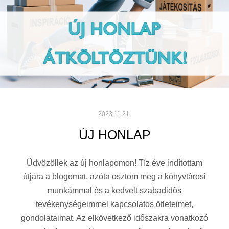
2023.11.21.
ÚJ HONLAP
Üdvözöllek az új honlapomon! Tíz éve indítottam
útjára a blogomat, azóta osztom meg a könyvtárosi
munkámmal és a kedvelt szabadidős
tevékenységeimmel kapcsolatos ötleteimet,
gondolataimat. Az elkövetkező időszakra vonatkozó