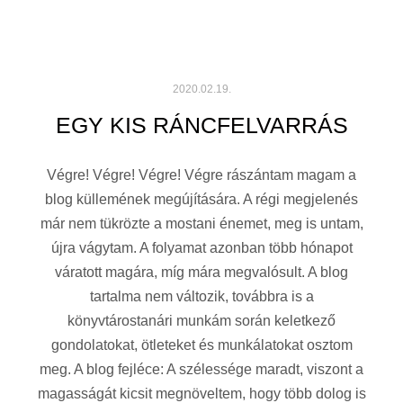
2020.02.19.
EGY KIS RÁNCFELVARRÁS
Végre! Végre! Végre! Végre rászántam magam a
blog küllemének megújítására. A régi megjelenés
már nem tükrözte a mostani énemet, meg is untam,
újra vágytam. A folyamat azonban több hónapot
váratott magára, míg mára megvalósult. A blog
tartalma nem változik, továbbra is a
könyvtárostanári munkám során keletkező
gondolatokat, ötleteket és munkálatokat osztom
meg. A blog fejléce: A szélessége maradt, viszont a
magasságát kicsit megnöveltem, hogy több dolog is