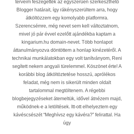
terveim feszegették az egyszerűen szerkeszthető
Blogger határait, így rákényszerültem arra, hogy
átköltözzem egy komolyabb platformra.
Szerencsémre, még nevet sem kell változtatnom,
mivel jó pár évvel ezelőtt ajándékba kaptam a
kingarium.hu domain-nevet. Több honlapot
áttanulmányozva döntöttem a honlap kinézetéről. A
technikai munkálatokban egy volt tanítványom, Reni
segített nekem angyali türelemmel. Köszönet érte! A
korábbi blog átköltöztetése hosszú, aprólékos
feladat, még nem is sikerült minden oldalt
tartalommal megtöltenem. A régebbi
blogbejegyzéseket átemeltük, idővel átnézem majd,
működnek-e a letöltések. Itt-ott elhelyeztem egy
kávéscsészét “Meghívsz egy kávéra?” felirattal. Ha
úgy