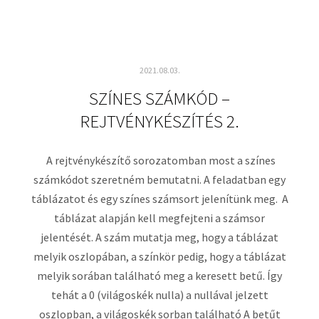
2021.08.03.
SZÍNES SZÁMKÓD –
REJTVÉNYKÉSZÍTÉS 2.
A rejtvénykészítő sorozatomban most a színes
számkódot szeretném bemutatni. A feladatban egy
táblázatot és egy színes számsort jelenítünk meg. A
táblázat alapján kell megfejteni a számsor
jelentését. A szám mutatja meg, hogy a táblázat
melyik oszlopában, a színkör pedig, hogy a táblázat
melyik sorában található meg a keresett betű. Így
tehát a 0 (világoskék nulla) a nullával jelzett
oszlopban, a világoskék sorban található A betűt