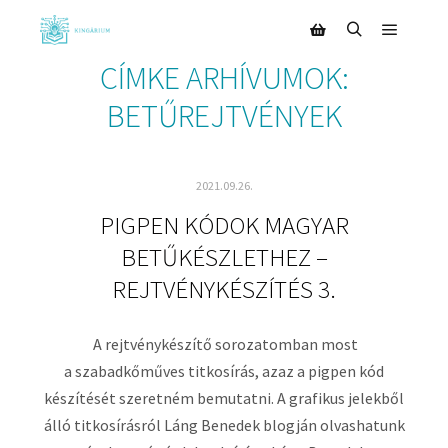
CÍMKE ARHÍVUMOK:
BETŰREJTVÉNYEK
2021.09.26.
PIGPEN KÓDOK MAGYAR
BETŰKÉSZLETHEZ –
REJTVÉNYKÉSZÍTÉS 3.
A rejtvénykészítő sorozatomban most
a szabadkőműves titkosírás, azaz a pigpen kód
készítését szeretném bemutatni. A grafikus jelekből
álló titkosírásról Láng Benedek blogján olvashatunk