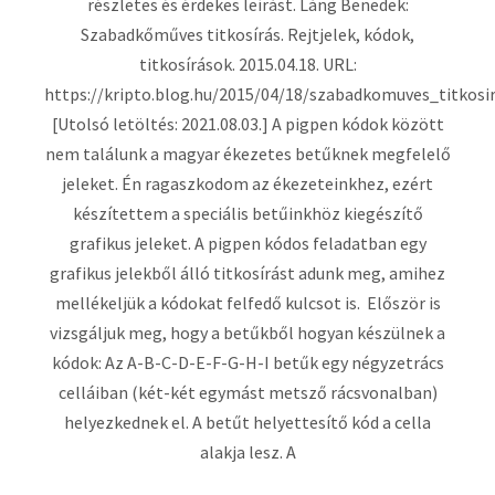
részletes és érdekes leírást. Láng Benedek:
Szabadkőműves titkosírás. Rejtjelek, kódok,
titkosírások. 2015.04.18. URL:
https://kripto.blog.hu/2015/04/18/szabadkomuves_titkosi
[Utolsó letöltés: 2021.08.03.] A pigpen kódok között
nem találunk a magyar ékezetes betűknek megfelelő
jeleket. Én ragaszkodom az ékezeteinkhez, ezért
készítettem a speciális betűinkhöz kiegészítő
grafikus jeleket. A pigpen kódos feladatban egy
grafikus jelekből álló titkosírást adunk meg, amihez
mellékeljük a kódokat felfedő kulcsot is. Először is
vizsgáljuk meg, hogy a betűkből hogyan készülnek a
kódok: Az A-B-C-D-E-F-G-H-I betűk egy négyzetrács
celláiban (két-két egymást metsző rácsvonalban)
helyezkednek el. A betűt helyettesítő kód a cella
alakja lesz. A