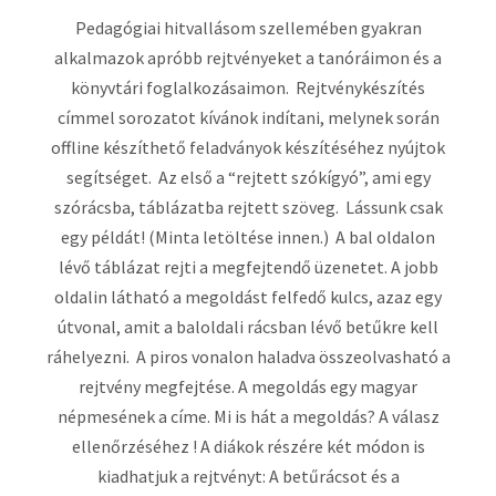
Pedagógiai hitvallásom szellemében gyakran
alkalmazok apróbb rejtvényeket a tanóráimon és a
könyvtári foglalkozásaimon. Rejtvénykészítés
címmel sorozatot kívánok indítani, melynek során
offline készíthető feladványok készítéséhez nyújtok
segítséget. Az első a “rejtett szókígyó”, ami egy
szórácsba, táblázatba rejtett szöveg. Lássunk csak
egy példát! (Minta letöltése innen.) A bal oldalon
lévő táblázat rejti a megfejtendő üzenetet. A jobb
oldalin látható a megoldást felfedő kulcs, azaz egy
útvonal, amit a baloldali rácsban lévő betűkre kell
ráhelyezni. A piros vonalon haladva összeolvasható a
rejtvény megfejtése. A megoldás egy magyar
népmesének a címe. Mi is hát a megoldás? A válasz
ellenőrzéséhez ! A diákok részére két módon is
kiadhatjuk a rejtvényt: A betűrácsot és a