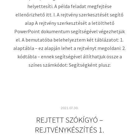
helyettesíti. A példa feladat megfejtése
ellenőrizhető itt. I. A rejtvény szerkesztését segítő
alap A rejtvény szerkesztését a letölthető
PowerPoint dokumentum segítségével végezhetjük
el. A bemutatóba belehelyeztem két táblázatot: 1.
alaptábla – ez alapján lehet a rejtvényt megoldani: 2.
kódtábla – ennek segítségével állíthatjuk össze a
színes számkódot: Segítségként plusz:
2021.07.30.
REJTETT SZÓKÍGYÓ –
REJTVÉNYKÉSZÍTÉS 1.