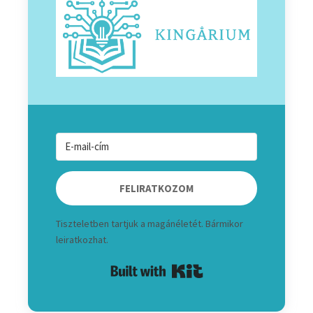
FELIRATKOZOM
Tiszteletben tartjuk a magánéletét. Bármikor
leiratkozhat.
Built with Kit