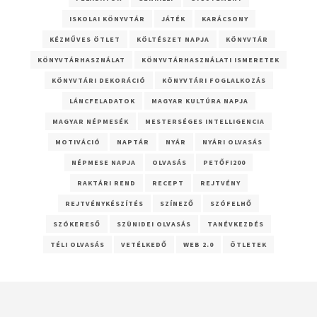
ISKOLAI KÖNYVTÁR
JÁTÉK
KARÁCSONY
KÉZMŰVES ÖTLET
KÖLTÉSZET NAPJA
KÖNYVTÁR
KÖNYVTÁRHASZNÁLAT
KÖNYVTÁRHASZNÁLATI ISMERETEK
KÖNYVTÁRI DEKORÁCIÓ
KÖNYVTÁRI FOGLALKOZÁS
LÁNCFELADATOK
MAGYAR KULTÚRA NAPJA
MAGYAR NÉPMESÉK
MESTERSÉGES INTELLIGENCIA
MOTIVÁCIÓ
NAPTÁR
NYÁR
NYÁRI OLVASÁS
NÉPMESE NAPJA
OLVASÁS
PETŐFI200
RAKTÁRI REND
RECEPT
REJTVÉNY
REJTVÉNYKÉSZÍTÉS
SZÍNEZŐ
SZÓFELHŐ
SZÓKERESŐ
SZÜNIDEI OLVASÁS
TANÉVKEZDÉS
TÉLI OLVASÁS
VETÉLKEDŐ
WEB 2.0
ÖTLETEK