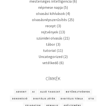
mesterséges intelligencia
(6)
népmese napja
(5)
olvasási kihívások
(4)
olvasásnépszerűsítés
(25)
recept
(3)
rejtvények
(13)
szünidei olvasás
(21)
tábor
(3)
tutorial
(11)
Uncategorized
(2)
vetélkedő
(6)
CÍMKÉK
ADVENT
AI
ALSÓ TAGOZAT
BETŰREJTVÉNYEK
DEKORÁCIÓ
DIGITÁLIS JÁTÉK
DIGITÁLIS TÁBLA
ETO
FELADATOK
GENIALLY
GYŰJTEMÉNY