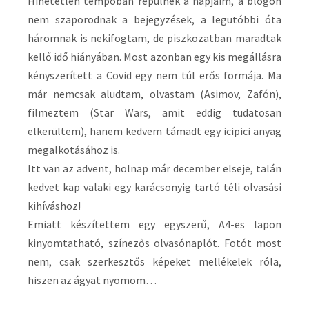
Hihetetlen tempóban repülnek a napjaim, a blogon
nem szaporodnak a bejegyzések, a legutóbbi óta
háromnak is nekifogtam, de piszkozatban maradtak
kellő idő hiányában. Most azonban egy kis megállásra
kényszerített a Covid egy nem túl erős formája. Ma
már nemcsak aludtam, olvastam (Asimov, Zafón),
filmeztem (Star Wars, amit eddig tudatosan
elkerültem), hanem kedvem támadt egy icipici anyag
megalkotásához is.
Itt van az advent, holnap már december elseje, talán
kedvet kap valaki egy karácsonyig tartó téli olvasási
kihíváshoz!
Emiatt készítettem egy egyszerű, A4-es lapon
kinyomtatható, színezős olvasónaplót. Fotót most
nem, csak szerkesztős képeket mellékelek róla,
hiszen az ágyat nyomom…