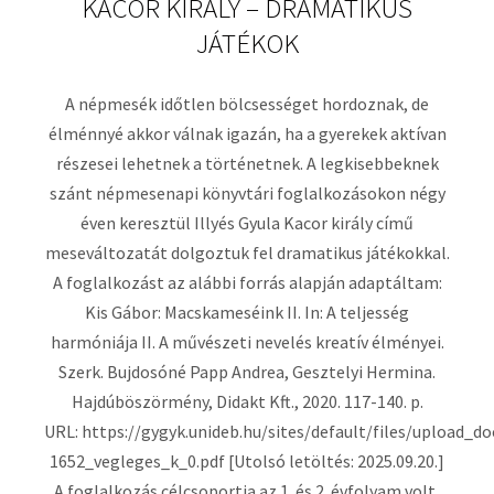
KACOR KIRÁLY – DRAMATIKUS
JÁTÉKOK
A népmesék időtlen bölcsességet hordoznak, de
élménnyé akkor válnak igazán, ha a gyerekek aktívan
részesei lehetnek a történetnek. A legkisebbeknek
szánt népmesenapi könyvtári foglalkozásokon négy
éven keresztül Illyés Gyula Kacor király című
meseváltozatát dolgoztuk fel dramatikus játékokkal.
A foglalkozást az alábbi forrás alapján adaptáltam:
Kis Gábor: Macskameséink II. In: A teljesség
harmóniája II. A művészeti nevelés kreatív élményei.
Szerk. Bujdosóné Papp Andrea, Gesztelyi Hermina.
Hajdúböszörmény, Didakt Kft., 2020. 117-140. p.
URL: https://gygyk.unideb.hu/sites/default/files/upload_
1652_vegleges_k_0.pdf [Utolsó letöltés: 2025.09.20.]
A foglalkozás célcsoportja az 1. és 2. évfolyam volt,