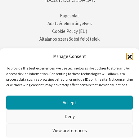
Kapcsolat
Adatvédelmi irányelvek
Cookie Policy (EU)
Általános szerződési feltételek
Manage Consent
To provide the best experiences, we use technologies like cookies to store and/or
access device information. Consenting to these technologies will allow us to
process data such as browsing behavior or unique IDs on this site. Not consenting
or withdrawing consent, may adversely affect certain features and functions.
Accept
Deny
View preferences
Rife
Wordpress Theme ♥ Proudly built by
Apollo13