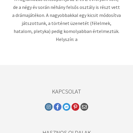
de a négy év során néhány felsős osztály is részt vett
a drámajátékon. A nagyobbakkal egy kicsit módosítva
játszottunk, a történet üzenetét (félelmek,
hatalom, pletyka) pedig komolyabban értelmeztük.
Helyszín: a
KAPCSOLAT
HASZNOS OLDALAK