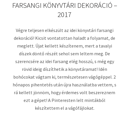
FARSANGI KÖNYVTÁRI DEKORÁCIÓ –
2017
Végre teljesen elkészült az idei könyvtári farsangi
dekoráció! Kicsit vontatottan haladt a folyamat, de
meglett. Újat kellett készítenem, mert a tavalyi
díszek döntő részét sehol sem leltem meg. De
szerencsére az idei farsang elég hosszú, s még egy
rövid ideig díszíthetik a könyvtáramat! Idén
bohócokat vágtam ki, természetesen vágógéppel. 2
hónapos pihentetés után újra használatba vettem, s
rá kellett jönnöm, hogy érdemes volt beszereznem
ezt a gépet! A Pinteresten lelt mintákból
készítettem el a vágófájlokat.