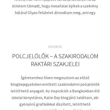
ötletem támadt, hogy mesefalat építek a szekrény
hátára! Olyan felületet álmodtam meg, ami egy
2019.08.28.
POLCJELÖLŐK – A SZAKIRODALOM
RAKTÁRI SZAKJELEI
Ígéretemhez híven megosztom az előző
blogbejegyzésben említett szakirodalmi polcjelölők
letölthető anyagait. Az inspirációt a Bangkokban élő
iskolai könyvtáros, Katie Day blogján1 találtam, aki
gyönyörű grafikákkal díszített, letölthető