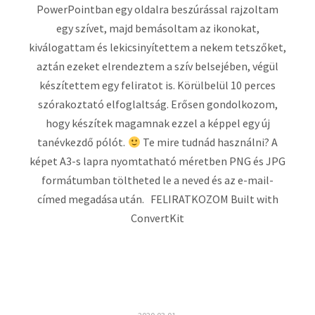
PowerPointban egy oldalra beszúrással rajzoltam
egy szívet, majd bemásoltam az ikonokat,
kiválogattam és lekicsinyítettem a nekem tetszőket,
aztán ezeket elrendeztem a szív belsejében, végül
készítettem egy feliratot is. Körülbelül 10 perces
szórakoztató elfoglaltság. Erősen gondolkozom,
hogy készítek magamnak ezzel a képpel egy új
tanévkezdő pólót.
Te mire tudnád használni? A
képet A3-s lapra nyomtatható méretben PNG és JPG
formátumban töltheted le a neved és az e-mail-
címed megadása után. FELIRATKOZOM Built with
ConvertKit