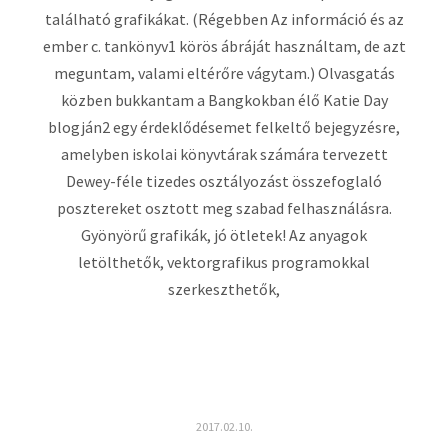
található grafikákat. (Régebben Az információ és az
ember c. tankönyv1 körös ábráját használtam, de azt
meguntam, valami eltérőre vágytam.) Olvasgatás
közben bukkantam a Bangkokban élő Katie Day
blogján2 egy érdeklődésemet felkeltő bejegyzésre,
amelyben iskolai könyvtárak számára tervezett
Dewey-féle tizedes osztályozást összefoglaló
posztereket osztott meg szabad felhasználásra.
Gyönyörű grafikák, jó ötletek! Az anyagok
letölthetők, vektorgrafikus programokkal
szerkeszthetők,
2017.02.10.