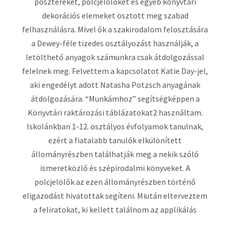
posztereket, polcjelölőket és egyéb könyvtári
dekorációs elemeket osztott meg szabad
felhasználásra. Mivel ők a szakirodalom felosztására
a Dewey-féle tizedes osztályozást használják, a
letölthető anyagok számunkra csak átdolgozással
felelnek meg. Felvettem a kapcsolatot Katie Day-jel,
aki engedélyt adott Natasha Potzsch anyagának
átdolgozására. “Munkámhoz” segítségképpen a
Könyvtári raktározási táblázatokat2 használtam.
Iskolánkban 1-12. osztályos évfolyamok tanulnak,
ezért a fiatalabb tanulók elkülönített
állományrészben találhatják meg a nekik szóló
ismeretközlő és szépirodalmi könyveket. A
polcjelölők az ezen állományrészben történő
eligazodást hivatottak segíteni. Miután elterveztem
a feliratokat, ki kellett találnom az applikálás