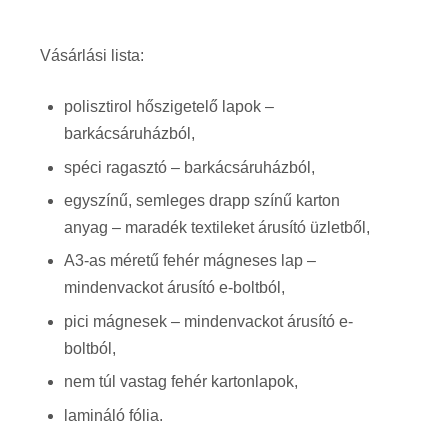
Vásárlási lista:
polisztirol hőszigetelő lapok –
barkácsáruházból,
spéci ragasztó – barkácsáruházból,
egyszínű, semleges drapp színű karton
anyag – maradék textileket árusító üzletből,
A3-as méretű fehér mágneses lap –
mindenvackot árusító e-boltból,
pici mágnesek – mindenvackot árusító e-
boltból,
nem túl vastag fehér kartonlapok,
lamináló fólia.