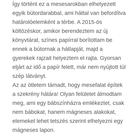
Így történt ez a mesesarokban elhelyezett
egyik bútordarabbal, ami háttal van befordítva
határolóelemként a térbe. A 2015-ös
költözéskor, amikor berendeztem az új
könyvtárat, színes papírral borítottam be
ennek a bútornak a hátlapját, majd a
gyerekek rajzait helyeztem el rajta. Gyorsan
eljárt az idő a papír felett, már nem nyújtott túl
szép látványt.
Az az ötletem támadt, hogy mesefalat építek
a szekrény hátára! Olyan felületet álmodtam
meg, ami egy bábszínházra emlékeztet, csak
nem bábokat, hanem mágneses alakokat,
elemeket lehet tetszés szerint elhelyezni egy
mágneses lapon.