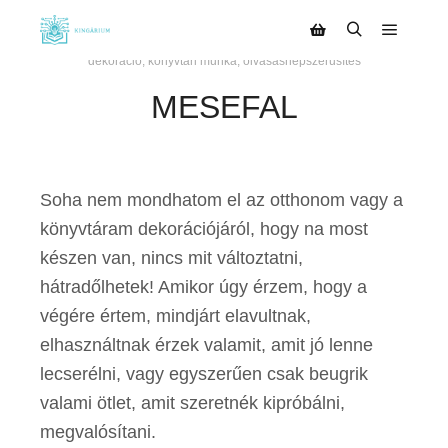
2020.03.01.
szerző:
Kinga
dekoráció
,
könyvtári munka
,
olvasásnépszerűsítés
MESEFAL
Soha nem mondhatom el az otthonom vagy a
könyvtáram dekorációjáról, hogy na most
készen van, nincs mit változtatni,
hátradőlhetek! Amikor úgy érzem, hogy a
végére értem, mindjárt elavultnak,
elhasználtnak érzek valamit, amit jó lenne
lecserélni, vagy egyszerűen csak beugrik
valami ötlet, amit szeretnék kipróbálni,
megvalósítani.