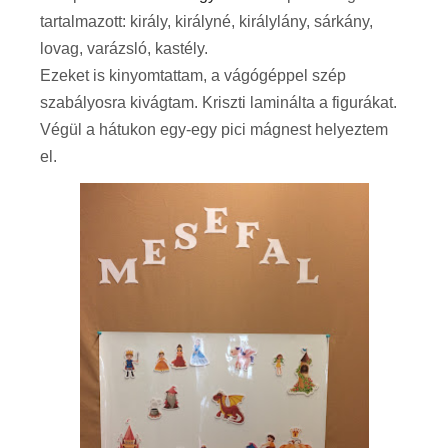
tartalmazott: király, királyné, királylány, sárkány,
lovag, varázsló, kastély.
Ezeket is kinyomtattam, a vágógéppel szép
szabályosra kivágtam. Kriszti laminálta a figurákat.
Végül a hátukon egy-egy pici mágnest helyeztem
el.