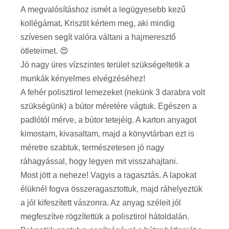
A megvalósításhoz ismét a legügyesebb kezű
kollégámat, Krisztit kértem meg, aki mindig
szívesen segít valóra váltani a hajmeresztő
ötleteimet. 😍
Jó nagy üres vízszintes terület szükségeltetik a
munkák kényelmes elvégzéséhez!
A fehér polisztirol lemezeket (nekünk 3 darabra volt
szükségünk) a bútor méretére vágtuk. Egészen a
padlótól mérve, a bútor tetejéig. A karton anyagot
kimostam, kivasaltam, majd a könyvtárban ezt is
méretre szabtuk, természetesen jó nagy
ráhagyással, hogy legyen mit visszahajtani.
Most jött a neheze! Vagyis a ragasztás. A lapokat
élüknél fogva összeragasztottuk, majd ráhelyeztük
a jól kifeszített vászonra. Az anyag széleit jól
megfeszítve rögzítettük a polisztirol hátoldalán.