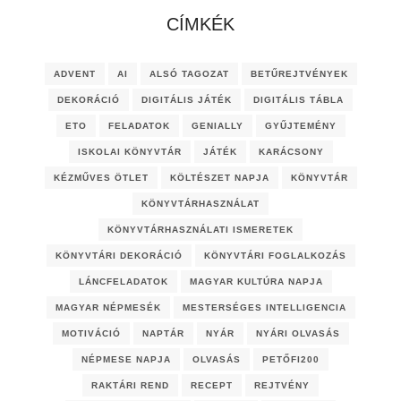
CÍMKÉK
ADVENT
AI
ALSÓ TAGOZAT
BETŰREJTVÉNYEK
DEKORÁCIÓ
DIGITÁLIS JÁTÉK
DIGITÁLIS TÁBLA
ETO
FELADATOK
GENIALLY
GYŰJTEMÉNY
ISKOLAI KÖNYVTÁR
JÁTÉK
KARÁCSONY
KÉZMŰVES ÖTLET
KÖLTÉSZET NAPJA
KÖNYVTÁR
KÖNYVTÁRHASZNÁLAT
KÖNYVTÁRHASZNÁLATI ISMERETEK
KÖNYVTÁRI DEKORÁCIÓ
KÖNYVTÁRI FOGLALKOZÁS
LÁNCFELADATOK
MAGYAR KULTÚRA NAPJA
MAGYAR NÉPMESÉK
MESTERSÉGES INTELLIGENCIA
MOTIVÁCIÓ
NAPTÁR
NYÁR
NYÁRI OLVASÁS
NÉPMESE NAPJA
OLVASÁS
PETŐFI200
RAKTÁRI REND
RECEPT
REJTVÉNY