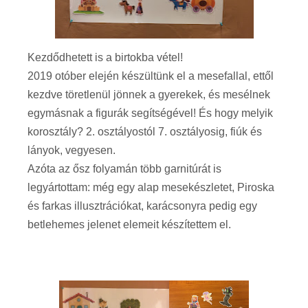
Kezdődhetett is a birtokba vétel!
2019 otóber elején készültünk el a mesefallal, ettől
kezdve töretlenül jönnek a gyerekek, és mesélnek
egymásnak a figurák segítségével! És hogy melyik
korosztály? 2. osztályostól 7. osztályosig, fiúk és
lányok, vegyesen.
Azóta az ősz folyamán több garnitúrát is
legyártottam: még egy alap mesekészletet, Piroska
és farkas illusztrációkat, karácsonyra pedig egy
betlehemes jelenet elemeit készítettem el.