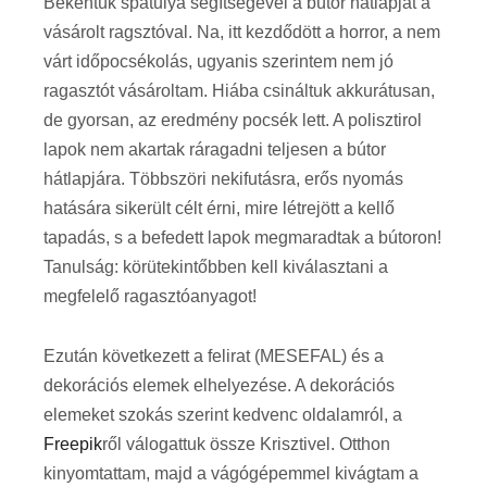
Bekentük spatulya segítségével a bútor hátlapját a
vásárolt ragsztóval. Na, itt kezdődött a horror, a nem
várt időpocsékolás, ugyanis szerintem nem jó
ragasztót vásároltam. Hiába csináltuk akkurátusan,
de gyorsan, az eredmény pocsék lett. A polisztirol
lapok nem akartak ráragadni teljesen a bútor
hátlapjára. Többszöri nekifutásra, erős nyomás
hatására sikerült célt érni, mire létrejött a kellő
tapadás, s a befedett lapok megmaradtak a bútoron!
Tanulság: körütekintőbben kell kiválasztani a
megfelelő ragasztóanyagot!
Ezután következett a felirat (MESEFAL) és a
dekorációs elemek elhelyezése. A dekorációs
elemeket szokás szerint kedvenc oldalamról, a
Freepik
ről válogattuk össze Krisztivel. Otthon
kinyomtattam, majd a vágógépemmel kivágtam a