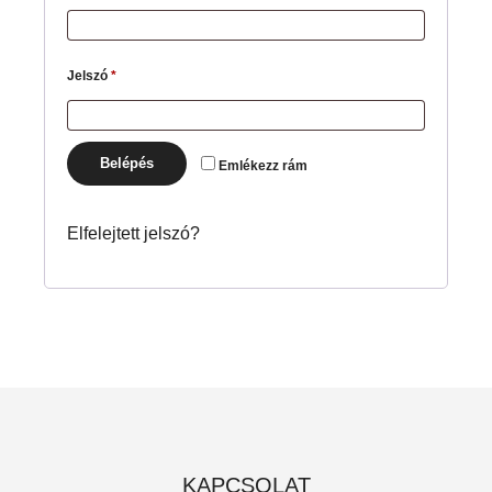
Jelszó
*
Belépés
Emlékezz rám
Elfelejtett jelszó?
KAPCSOLAT