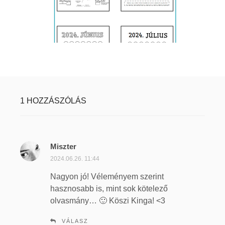
1 HOZZÁSZÓLÁS
Miszter
s
z
2024.06.26. 11:44
e
Nagyon jó! Véleményem szerint
r
hasznosabb is, mint sok kötelező
i
olvasmány… 🙂 Köszi Kinga! <3
n
t
VÁLASZ
: