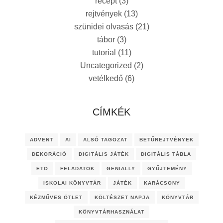
recept
(3)
rejtvények
(13)
szünidei olvasás
(21)
tábor
(3)
tutorial
(11)
Uncategorized
(2)
vetélkedő
(6)
CÍMKÉK
ADVENT
AI
ALSÓ TAGOZAT
BETŰREJTVÉNYEK
DEKORÁCIÓ
DIGITÁLIS JÁTÉK
DIGITÁLIS TÁBLA
ETO
FELADATOK
GENIALLY
GYŰJTEMÉNY
ISKOLAI KÖNYVTÁR
JÁTÉK
KARÁCSONY
KÉZMŰVES ÖTLET
KÖLTÉSZET NAPJA
KÖNYVTÁR
KÖNYVTÁRHASZNÁLAT