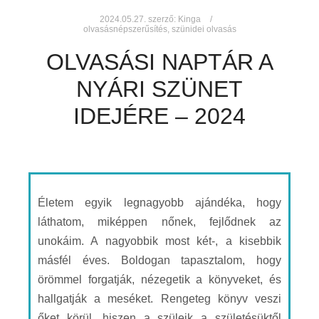
2024.05.27.
szerző:
Kinga
olvasásnépszerűsítés
,
szünidei olvasás
OLVASÁSI NAPTÁR A
NYÁRI SZÜNET
IDEJÉRE – 2024
Életem egyik legnagyobb ajándéka, hogy
láthatom, miképpen nőnek, fejlődnek az
unokáim. A nagyobbik most két-, a kisebbik
másfél éves. Boldogan tapasztalom, hogy
örömmel forgatják, nézegetik a könyveket, és
hallgatják a meséket. Rengeteg könyv veszi
őket körül, hiszen a szüleik a születésüktől