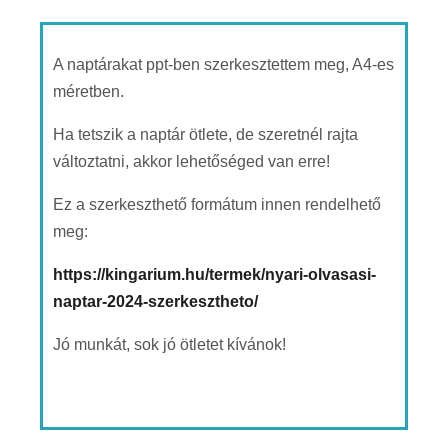
A naptárakat ppt-ben szerkesztettem meg, A4-es
méretben.
Ha tetszik a naptár ötlete, de szeretnél rajta
változtatni, akkor lehetőséged van erre!
Ez a szerkeszthető formátum innen rendelhető
meg:
https://kingarium.hu/termek/nyari-olvasasi-
naptar-2024-szerkesztheto/
Jó munkát, sok jó ötletet kívánok!