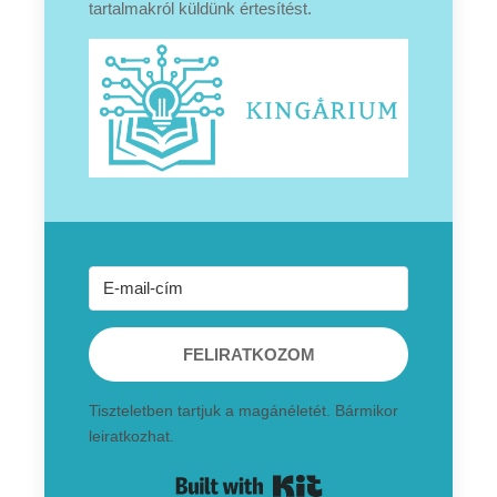
tartalmakról küldünk értesítést.
FELIRATKOZOM
Tiszteletben tartjuk a magánéletét. Bármikor
leiratkozhat.
Built with Kit