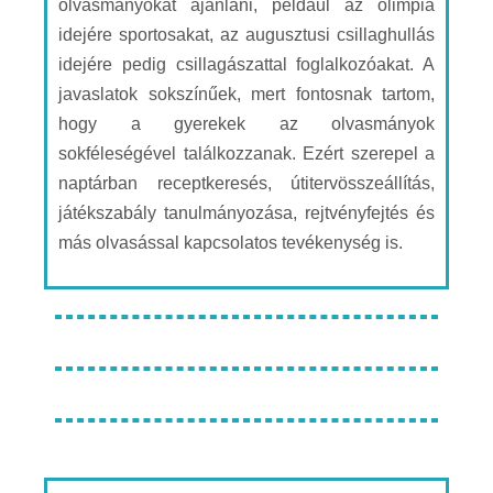
olvasmányokat ajánlani, például az olimpia
idejére sportosakat, az augusztusi csillaghullás
idejére pedig csillagászattal foglalkozóakat. A
javaslatok sokszínűek, mert fontosnak tartom,
hogy a gyerekek az olvasmányok
sokféleségével találkozzanak. Ezért szerepel a
naptárban receptkeresés, útitervösszeállítás,
játékszabály tanulmányozása, rejtvényfejtés és
más olvasással kapcsolatos tevékenység is.