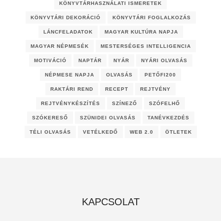
KÖNYVTÁRHASZNÁLATI ISMERETEK
KÖNYVTÁRI DEKORÁCIÓ
KÖNYVTÁRI FOGLALKOZÁS
LÁNCFELADATOK
MAGYAR KULTÚRA NAPJA
MAGYAR NÉPMESÉK
MESTERSÉGES INTELLIGENCIA
MOTIVÁCIÓ
NAPTÁR
NYÁR
NYÁRI OLVASÁS
NÉPMESE NAPJA
OLVASÁS
PETŐFI200
RAKTÁRI REND
RECEPT
REJTVÉNY
REJTVÉNYKÉSZÍTÉS
SZÍNEZŐ
SZÓFELHŐ
SZÓKERESŐ
SZÜNIDEI OLVASÁS
TANÉVKEZDÉS
TÉLI OLVASÁS
VETÉLKEDŐ
WEB 2.0
ÖTLETEK
KAPCSOLAT