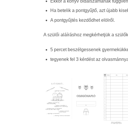
Ekkor a könyv oldalszámának függvén
Ha betelik a pontgyűjtő, azt újabb kise
A pontgyűjtés kezdődhet elölről.
A szülői aláíráshoz megkérhetjük a szülők
5 percet beszélgessenek gyermekükke
tegyenek fel 3 kérdést az olvasmánnya