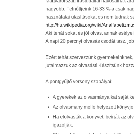
Magyarország írástudatlan lakosainak ará
nagyobb. Felnőttjeink 16-33 %-a csak nagy
használatai utasításokat és nem tudnak sa
http://hu.wikipedia.org/wiki/Analfabetizmu
Aki tehát sokat és jól olvas, annak esély
A napi 20 percnyi olvasás csodát tesz, jobb
Ezért tehát szervezzünk gyermekeinknek, 
jutalmazzuk az olvasást! Készítsünk hozzá 
A pontgyűjtő verseny szabályai:
A gyerekek az olvasmányaikat saját ked
Az olvasmány mellé helyezett könyvje
Ha elolvasták a könyvet, beírják az ol
igazolják.