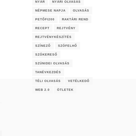
NYÁR
NYÁRI OLVASÁS
NÉPMESE NAPJA
OLVASÁS
PETŐFI200
RAKTÁRI REND
RECEPT
REJTVÉNY
REJTVÉNYKÉSZÍTÉS
SZÍNEZŐ
SZÓFELHŐ
SZÓKERESŐ
SZÜNIDEI OLVASÁS
TANÉVKEZDÉS
TÉLI OLVASÁS
VETÉLKEDŐ
WEB 2.0
ÖTLETEK