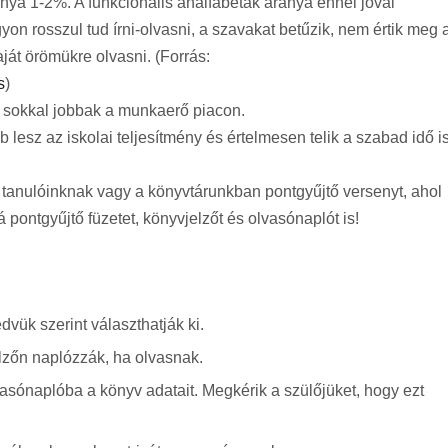
nya 1-2%. A funkcionális analfabéták aránya ennél jóval
on rosszul tud írni-olvasni, a szavakat betűzik, nem értik meg 
ját örömükre olvasni. (Forrás:
s
)
ei sokkal jobbak a munkaerő piacon.
 lesz az iskolai teljesítmény és értelmesen telik a szabad idő is
tanulóinknak vagy a könyvtárunkban pontgyűjtő versenyt, ahol
pontgyűjtő füzetet, könyvjelzőt és olvasónaplót is!
vük szerint választhatják ki.
lzőn naplózzák, ha olvasnak.
vasónaplóba a könyv adatait. Megkérik a szülőjüket, hogy ezt