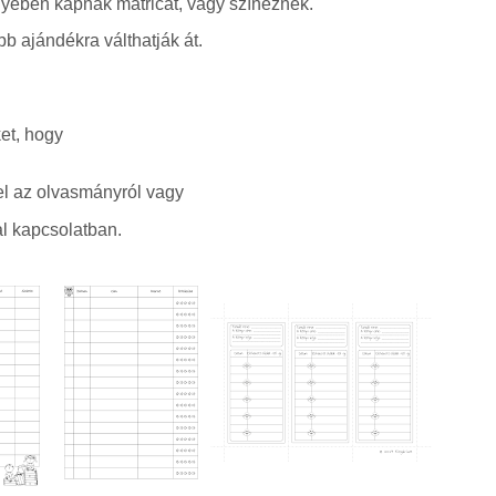
yében kapnak matricát, vagy színeznek.
bb ajándékra válthatják át.
et, hogy
l az olvasmányról vagy
l kapcsolatban.