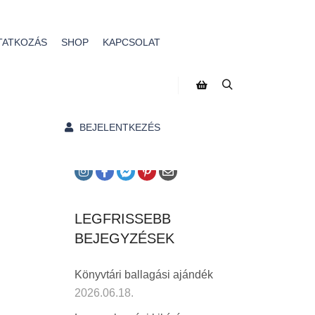
TATKOZÁS
SHOP
KAPCSOLAT
A BLOGRÓL
Bejegyzéseim többségét a
könyvtárostanári munkám
ihleti.
BEJELENTKEZÉS
LEGFRISSEBB
BEJEGYZÉSEK
Könyvtári ballagási ajándék
2026.06.18.