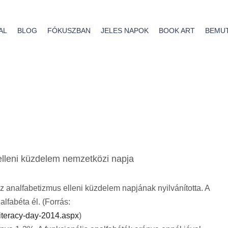
AL
BLOG
FÓKUSZBAN
JELES NAPOK
BOOK ART
BEMU
.
szerző:
Kinga
olvasásnépszerűsítés
S MOTIVÁLÁSA
YŰJTÉSSEL
elleni küzdelem nemzetközi napja
nalfabetizmus elleni küzdelem napjának nyilvánította. A
alfabéta él. (Forrás:
literacy-day-2014.aspx
)