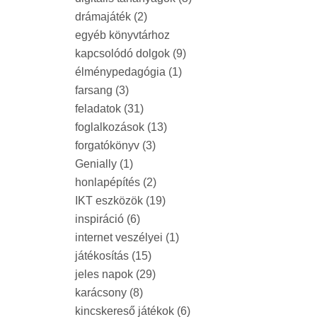
drámajáték
(2)
egyéb könyvtárhoz
kapcsolódó dolgok
(9)
élménypedagógia
(1)
farsang
(3)
feladatok
(31)
foglalkozások
(13)
forgatókönyv
(3)
Genially
(1)
honlapépítés
(2)
IKT eszközök
(19)
inspiráció
(6)
internet veszélyei
(1)
játékosítás
(15)
jeles napok
(29)
karácsony
(8)
kincskereső játékok
(6)