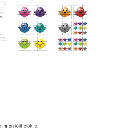
ek
innen
tölthetők le.