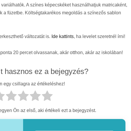
 variálhatók. A színes képecskéket használhatjuk matricaként,
unk a füzetbe. Költségtakarékos megoldás a színezős sablon
rkeszthető változatát is.
Ide kattints
, ha levelet szeretnél írni!
onta 20 percet olvassanak, akár otthon, akár az iskolában!
lt hasznos ez a bejegyzés?
n egy csillagra az értékeléshez!
gyen Ön az első, aki értékeli ezt a bejegyzést.