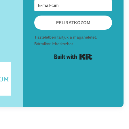
FELIRATKOZOM
Tiszteletben tartjuk a magánéletét.
Bármikor leiratkozhat.
Built with Kit