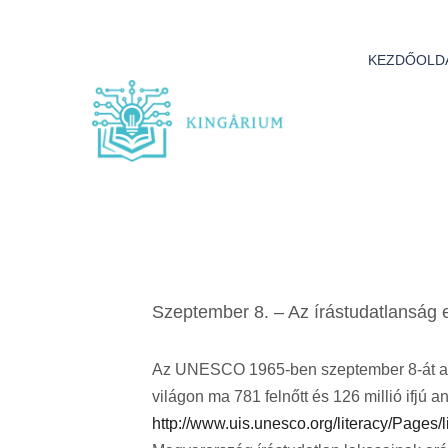
KEZDŐOLD
2014.09.09
OLVASÁ
PONTG
Szeptember 8. – Az írástudatlanság 
Az UNESCO 1965-ben szeptember 8-át az a
világon ma 781 felnőtt és 126 millió ifjú an
http://www.uis.unesco.org/literacy/Pages/