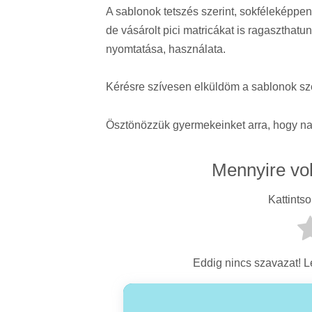
A sablonok tetszés szerint, sokféleképpen
de vásárolt pici matricákat is ragaszthat
nyomtatása, használata.
Kérésre szívesen elküldöm a sablonok sze
Ösztönözzük gyermekeinket arra, hogy nap
Mennyire vo
Kattintso
Eddig nincs szavazat! Le