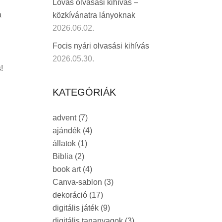
Lovas olvasási kihívás –
a
közkívánatra lányoknak
2026.06.02.
Focis nyári olvasási kihívás
2026.05.30.
!
KATEGÓRIÁK
advent
(7)
ajándék
(4)
állatok
(1)
Biblia
(2)
book art
(4)
Canva-sablon
(3)
dekoráció
(17)
digitális játék
(9)
digitális tananyagok
(3)