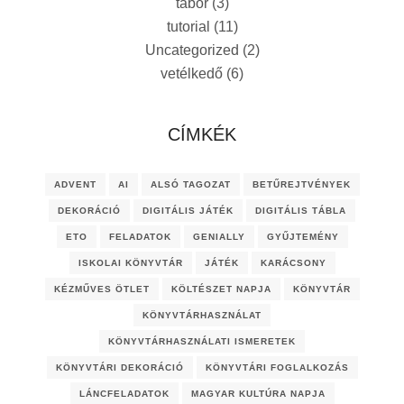
tábor
(3)
tutorial
(11)
Uncategorized
(2)
vetélkedő
(6)
CÍMKÉK
ADVENT
AI
ALSÓ TAGOZAT
BETŰREJTVÉNYEK
DEKORÁCIÓ
DIGITÁLIS JÁTÉK
DIGITÁLIS TÁBLA
ETO
FELADATOK
GENIALLY
GYŰJTEMÉNY
ISKOLAI KÖNYVTÁR
JÁTÉK
KARÁCSONY
KÉZMŰVES ÖTLET
KÖLTÉSZET NAPJA
KÖNYVTÁR
KÖNYVTÁRHASZNÁLAT
KÖNYVTÁRHASZNÁLATI ISMERETEK
KÖNYVTÁRI DEKORÁCIÓ
KÖNYVTÁRI FOGLALKOZÁS
LÁNCFELADATOK
MAGYAR KULTÚRA NAPJA