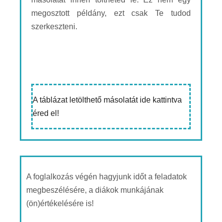
megosztott példány, ezt csak Te tudod
szerkeszteni.
A táblázat letölthető másolatát ide kattintva
éred el!
A foglalkozás végén hagyjunk időt a feladatok
megbeszélésére, a diákok munkájának
(ön)értékelésére is!