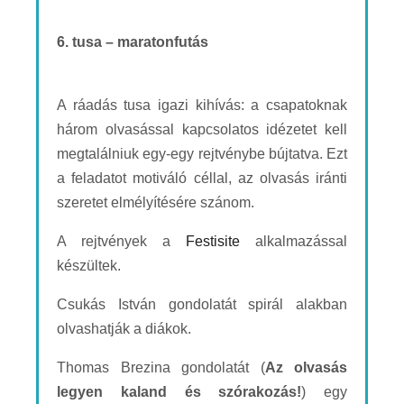
6. tusa – maratonfutás
A ráadás tusa igazi kihívás: a csapatoknak
három olvasással kapcsolatos idézetet kell
megtalálniuk egy-egy rejtvénybe bújtatva. Ezt
a feladatot motiváló céllal, az olvasás iránti
szeretet elmélyítésére szánom.
A rejtvények a
Festisite
alkalmazással
készültek.
Csukás István gondolatát spirál alakban
olvashatják a diákok.
Thomas Brezina gondolatát (
Az olvasás
legyen kaland és szórakozás!
) egy