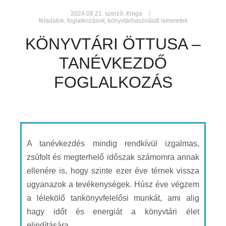
2024.08.21.
szerző:
Kinga
feladatok
,
foglalkozások
,
könyvtárhasználati ismeretek
KÖNYVTÁRI ÖTTUSA –
TANÉVKEZDŐ
FOGLALKOZÁS
A tanévkezdés mindig rendkívül izgalmas,
zsúfolt és megterhelő időszak számomra annak
ellenére is, hogy szinte ezer éve térnek vissza
ugyanazok a tevékenységek. Húsz éve végzem
a lélekölő tankönyvfelelősi munkát, ami alig
hagy időt és energiát a könyvtári élet
elindítására.