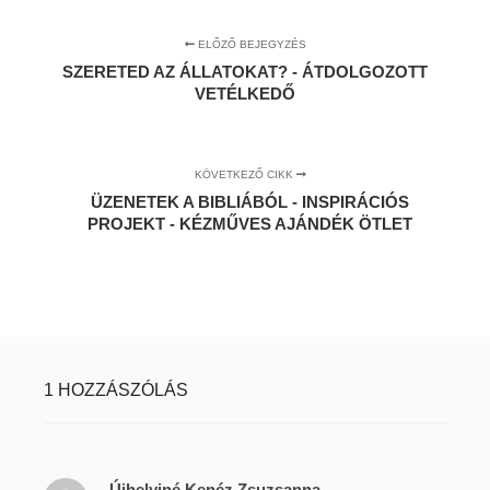
ELŐZŐ BEJEGYZÉS
SZERETED AZ ÁLLATOKAT? - ÁTDOLGOZOTT
VETÉLKEDŐ
KÖVETKEZŐ CIKK
ÜZENETEK A BIBLIÁBÓL - INSPIRÁCIÓS
PROJEKT - KÉZMŰVES AJÁNDÉK ÖTLET
1 HOZZÁSZÓLÁS
Újhelyiné Kenéz Zsuzsanna
s