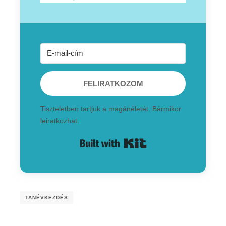
FELIRATKOZOM
Tiszteletben tartjuk a magánéletét. Bármikor
leiratkozhat.
Built with Kit
TANÉVKEZDÉS