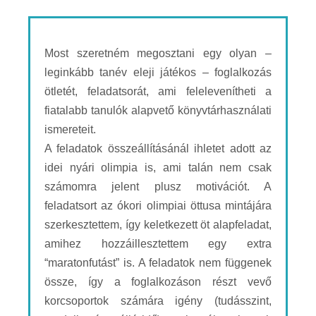
Most szeretném megosztani egy olyan –
leginkább tanév eleji játékos – foglalkozás
ötletét, feladatsorát, ami felelevenítheti a
fiatalabb tanulók alapvető könyvtárhasználati
ismereteit.
A feladatok összeállításánál ihletet adott az
idei nyári olimpia is, ami talán nem csak
számomra jelent plusz motivációt. A
feladatsort az ókori olimpiai öttusa mintájára
szerkesztettem, így keletkezett öt alapfeladat,
amihez hozzáillesztettem egy extra
“maratonfutást” is. A feladatok nem függenek
össze, így a foglalkozáson részt vevő
korcsoportok számára igény (tudásszint,