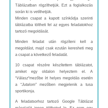
Táblázatban rögzíthetjük. Ezt a foglalkozás
során ki is vetíthetjük.
Minden csapat a kapott színkódja szerinti
táblázatba töltheti fel az egyes feladatokhoz
tartozó megoldását.
Minden feladat után rögzíteni kell a
megoldást, majd csak ezután keresheti meg
a csapat a következő feladatát.
10 csapat részére készítettem táblázatot,
amiket egy oldalon helyeztem el. A
“
Válasz
“mezőbe írt helyes megoldás esetén
a “
Jutalom”
mezőben megjelenik a tusa
sportikonja.
A feladatsorhoz tartozó Google Táblázat
másolatát innen töltheted le. Ez nem egy