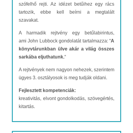
szófelhő rejti. Az idézet betűihez egy rács
tartozik, ebbe kell beírni a megtalált
szavakat.
A harmadik rejtvény egy betűlabirintus,
ami John Lubbock gondolatát tartalmazza: “
A
könyvtárunkban ülve akár a világ összes
sarkába eljuthatunk.
“
A rejtvények nem nagyon nehezek, szerintem
ügyes 3. osztályosok is meg tudják oldani.
Fejlesztett kompetenciák:
kreativitás, elvont gondolkodás, szövegértés,
kitartás.