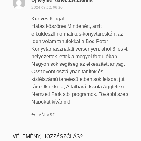
z
2024.08.22. 06:20
e
Kedves Kinga!
r
Hálás köszönet Mindenért, amit
i
elküldesz!Informatikus-könyvtárosként az
n
idén volam tanulókkal a Bod Péter
t
:
Könyvtárhasználati versenyen, ahol 3. és 4.
helyezettek lettek a megyei fordulóban.
Nagyon sok segítség az elkészített anyag.
Összevont osztályban tanítok és
kislétszámú tanetesületben sok feladat jut
rám Ökoiskola, Állatbarát Iskola Aggteleki
Nemzeti Park stb. programok. További szép
Napokat kívánok!
VÁLASZ
VÉLEMÉNY, HOZZÁSZÓLÁS?