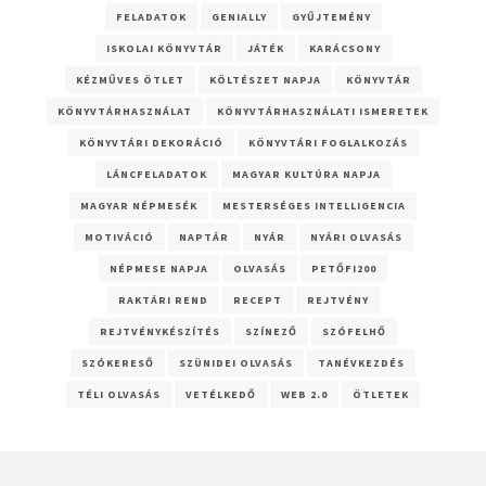
FELADATOK
GENIALLY
GYŰJTEMÉNY
ISKOLAI KÖNYVTÁR
JÁTÉK
KARÁCSONY
KÉZMŰVES ÖTLET
KÖLTÉSZET NAPJA
KÖNYVTÁR
KÖNYVTÁRHASZNÁLAT
KÖNYVTÁRHASZNÁLATI ISMERETEK
KÖNYVTÁRI DEKORÁCIÓ
KÖNYVTÁRI FOGLALKOZÁS
LÁNCFELADATOK
MAGYAR KULTÚRA NAPJA
MAGYAR NÉPMESÉK
MESTERSÉGES INTELLIGENCIA
MOTIVÁCIÓ
NAPTÁR
NYÁR
NYÁRI OLVASÁS
NÉPMESE NAPJA
OLVASÁS
PETŐFI200
RAKTÁRI REND
RECEPT
REJTVÉNY
REJTVÉNYKÉSZÍTÉS
SZÍNEZŐ
SZÓFELHŐ
SZÓKERESŐ
SZÜNIDEI OLVASÁS
TANÉVKEZDÉS
TÉLI OLVASÁS
VETÉLKEDŐ
WEB 2.0
ÖTLETEK