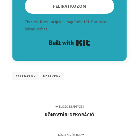
FELIRATKOZOM
Tiszteletben tartjuk a magánéletét. Bármikor
leiratkozhat.
Built with Kit
FELADATOK
REJTVÉNY
ELŐZŐ BEJEGYZÉS
KÖNYVTÁRI DEKORÁCIÓ
KÖVETKEZŐ CIKK