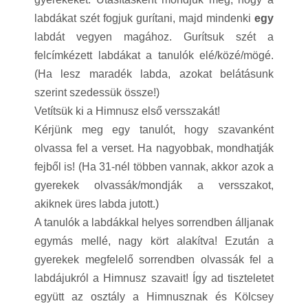
labdákat szét fogjuk gurítani, majd mindenki
egy
labdát vegyen magához. Gurítsuk szét a
felcímkézett labdákat a tanulók elé/közé/mögé.
(Ha lesz maradék labda, azokat belátásunk
szerint szedessük össze!)
Vetítsük ki a Himnusz első versszakát!
Kérjünk meg egy tanulót, hogy szavanként
olvassa fel a verset. Ha nagyobbak, mondhatják
fejből is! (Ha 31-nél többen vannak, akkor azok a
gyerekek olvassák/mondják a versszakot,
akiknek üres labda jutott.)
A tanulók a labdákkal helyes sorrendben álljanak
egymás mellé, nagy kört alakítva! Ezután a
gyerekek megfelelő sorrendben olvassák fel a
labdájukról a Himnusz szavait! Így ad tiszteletet
együtt az osztály a Himnusznak és Kölcsey