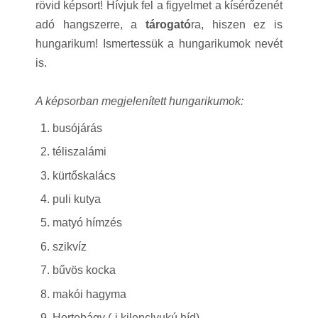
rövid képsort! Hívjuk fel a figyelmet a kísérőzenét
adó hangszerre, a
tárogató
ra, hiszen ez is
hungarikum! Ismertessük a hungarikumok nevét
is.
A képsorban megjelenített hungarikumok:
busójárás
téliszalámi
kürtőskalács
puli kutya
matyó hímzés
szikvíz
bűvös kocka
makói hagyma
Hortobágy (-i kilenclyukú híd)