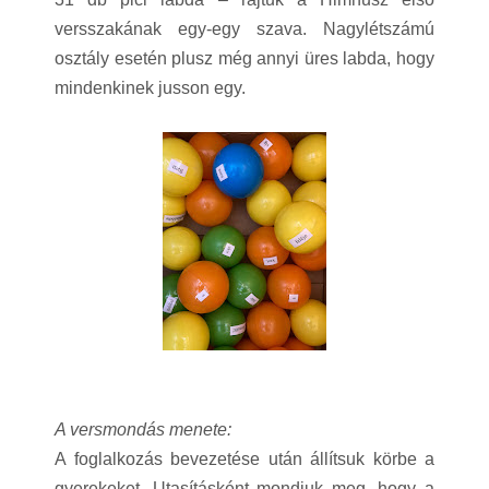
versszakának egy-egy szava. Nagylétszámú
osztály esetén plusz még annyi üres labda, hogy
mindenkinek jusson egy.
A versmondás menete:
A foglalkozás bevezetése után állítsuk körbe a
gyerekeket. Utasításként mondjuk meg, hogy a