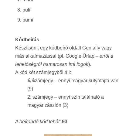
puli
pumi
Kódbeírás
Készítsünk egy kódbeíró oldalt Genially vagy
más alkalmazással (pl. Google Űrlap
– erről a
lehetőségről hamarosan írni fogok
).
A kód két számjegyből áll:
1. számjegy – ennyi magyar kutyafajta van
(9)
2. számjegy – ennyi szín található a
magyar zászlón (3)
A beírandó kód tehát:
93