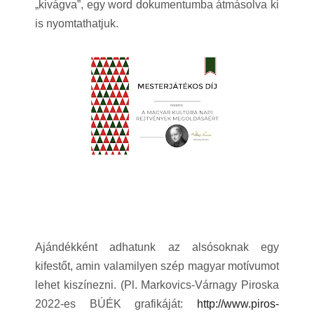
„kivágva”, egy word dokumentumba átmásolva ki
is nyomtathatjuk.
Ajándékként adhatunk az alsósoknak egy
kifestőt, amin valamilyen szép magyar motívumot
lehet kiszínezni. (Pl. Markovics-Várnagy Piroska
2022-es BÚÉK grafikáját:
http://www.piros-