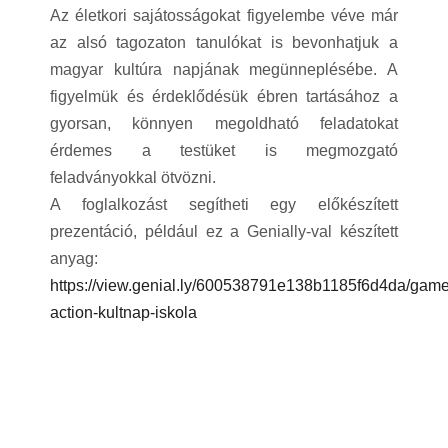
Az életkori sajátosságokat figyelembe véve már
az alsó tagozaton tanulókat is bevonhatjuk a
magyar kultúra napjának megünneplésébe. A
figyelmük és érdeklődésük ébren tartásához a
gyorsan, könnyen megoldható feladatokat
érdemes a testüket is megmozgató
feladványokkal ötvözni.
A foglalkozást segítheti egy előkészített
prezentáció, például ez a Genially-val készített
anyag:
https://view.genial.ly/600538791e138b1185f6d4da/game
action-kultnap-iskola