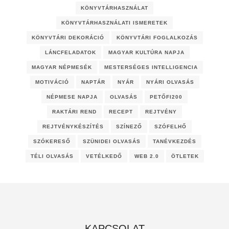
KÖNYVTÁRHASZNÁLAT
KÖNYVTÁRHASZNÁLATI ISMERETEK
KÖNYVTÁRI DEKORÁCIÓ
KÖNYVTÁRI FOGLALKOZÁS
LÁNCFELADATOK
MAGYAR KULTÚRA NAPJA
MAGYAR NÉPMESÉK
MESTERSÉGES INTELLIGENCIA
MOTIVÁCIÓ
NAPTÁR
NYÁR
NYÁRI OLVASÁS
NÉPMESE NAPJA
OLVASÁS
PETŐFI200
RAKTÁRI REND
RECEPT
REJTVÉNY
REJTVÉNYKÉSZÍTÉS
SZÍNEZŐ
SZÓFELHŐ
SZÓKERESŐ
SZÜNIDEI OLVASÁS
TANÉVKEZDÉS
TÉLI OLVASÁS
VETÉLKEDŐ
WEB 2.0
ÖTLETEK
KAPCSOLAT