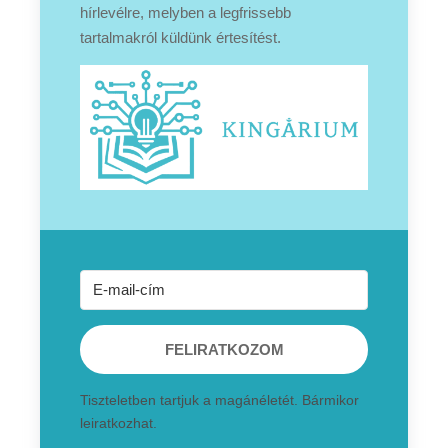
hírlevélre, melyben a legfrissebb
tartalmakról küldünk értesítést.
FELIRATKOZOM
Tiszteletben tartjuk a magánéletét. Bármikor
leiratkozhat.