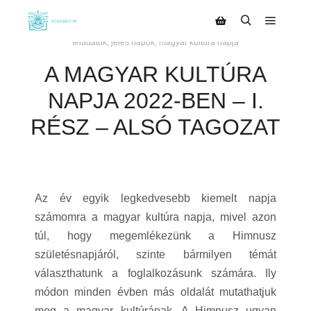
2022.01.11.
szerző:
Kinga
feladatok
,
jeles napok
,
magyar kultúra napja
A MAGYAR KULTÚRA
NAPJA 2022-BEN – I.
RÉSZ – ALSÓ TAGOZAT
Az év egyik legkedvesebb kiemelt napja
számomra a magyar kultúra napja, mivel azon
túl, hogy megemlékezünk a Himnusz
születésnapjáról, szinte bármilyen témát
választhatunk a foglalkozásunk számára. Ily
módon minden évben más oldalát mutathatjuk
meg a magyar kultúrának. A Himnusz ugyan