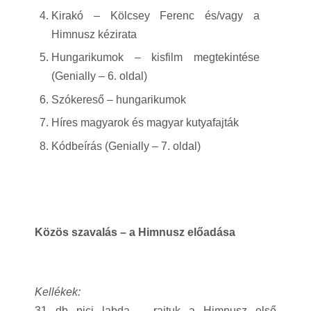
Kirakó – Kölcsey Ferenc és/vagy a
Himnusz kézirata
Hungarikumok – kisfilm megtekintése
(Genially – 6. oldal)
Szókereső – hungarikumok
Híres magyarok és magyar kutyafajták
Kódbeírás (Genially – 7. oldal)
Közös szavalás – a Himnusz előadása
Kellékek:
31 db pici labda – rajtuk a Himnusz első