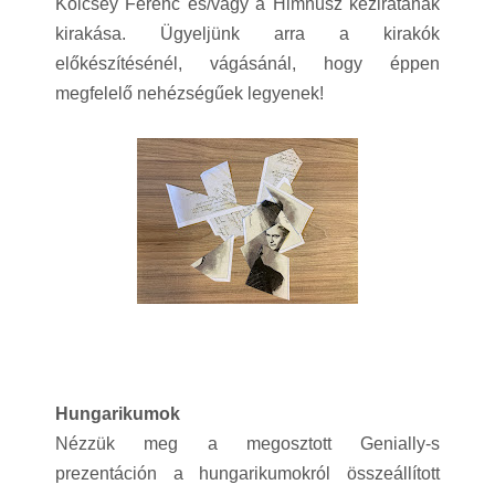
Kölcsey Ferenc és/vagy a Himnusz kéziratának
kirakása. Ügyeljünk arra a kirakók
előkészítésénél, vágásánál, hogy éppen
megfelelő nehézségűek legyenek!
Hungarikumok
Nézzük meg a megosztott Genially-s
prezentáción a hungarikumokról összeállított