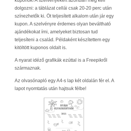
kuponok! A szelvényekért azonban meg kell
dolgozni: a táblázat cellái csak 20-20 perc után
színezhetők ki. Öt teljesített alkalom után jár egy
kupon. A szelvényre érdemes olyan beváltható
ajándékokat írni, amelyeket biztosan tud
teljesíteni a család. Példaként készítettem egy
kitöltött kuponos oldalt is.
A nyarat idéző grafikák ezúttal is a Freepikről
származnak.
Az olvasónapló egy A4-s lap két oldalán fér el. A
lapot nyomtatás után hajtsuk félbe!