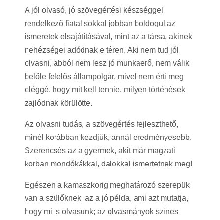
A jól olvasó, jó szövegértési készséggel
rendelkező fiatal sokkal jobban boldogul az
ismeretek elsajátításával, mint az a társa, akinek
nehézségei adódnak e téren. Aki nem tud jól
olvasni, abból nem lesz jó munkaerő, nem válik
belőle felelős állampolgár, mivel nem érti meg
eléggé, hogy mit kell tennie, milyen történések
zajlódnak körülötte.
Az olvasni tudás, a szövegértés fejleszthető,
minél korábban kezdjük, annál eredményesebb.
Szerencsés az a gyermek, akit már magzati
korban mondókákkal, dalokkal ismertetnek meg!
Egészen a kamaszkorig meghatározó szerepük
van a szülőknek: az a jó példa, ami azt mutatja,
hogy mi is olvasunk; az olvasmányok színes