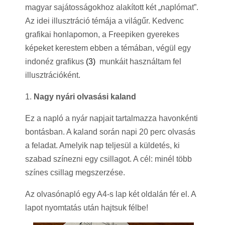
magyar sajátosságokhoz alakított két „naplómat”.
Az idei illusztráció témája a világűr. Kedvenc
grafikai honlapomon, a Freepiken gyerekes
képeket kerestem ebben a témában, végül egy
indonéz grafikus
(3)
munkáit használtam fel
illusztrációként.
1.
Nagy nyári olvasási kaland
Ez a napló a nyár napjait tartalmazza havonkénti
bontásban. A kaland során napi 20 perc olvasás
a feladat. Amelyik nap teljesül a küldetés, ki
szabad színezni egy csillagot. A cél: minél több
színes csillag megszerzése.
Az olvasónapló egy A4-s lap két oldalán fér el. A
lapot nyomtatás után hajtsuk félbe!