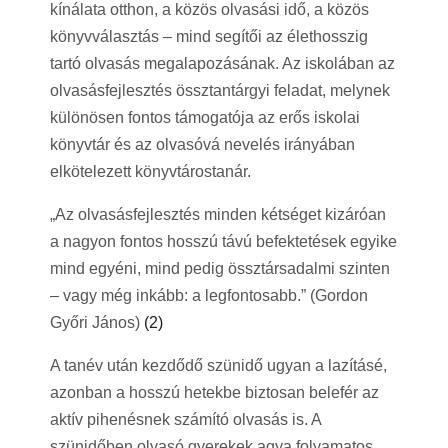
kínálata otthon, a közös olvasási idő, a közös
könyvválasztás – mind segítői az élethosszig
tartó olvasás megalapozásának. Az iskolában az
olvasásfejlesztés össztantárgyi feladat, melynek
különösen fontos támogatója az erős iskolai
könyvtár és az olvasóvá nevelés irányában
elkötelezett könyvtárostanár.
„Az olvasásfejlesztés minden kétséget kizáróan
a nagyon fontos hosszú távú befektetések egyike
mind egyéni, mind pedig össztársadalmi szinten
– vagy még inkább: a legfontosabb.” (Gordon
Győri János)
(2)
A tanév után kezdődő szünidő ugyan a lazításé,
azonban a hosszú hetekbe biztosan belefér az
aktív pihenésnek számító olvasás is. A
szünidőben olvasó gyerekek agya folyamatos