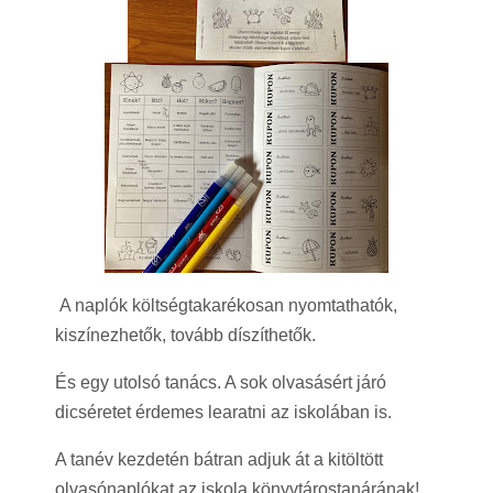
A naplók költségtakarékosan nyomtathatók,
kiszínezhetők, tovább díszíthetők.
És egy utolsó tanács. A sok olvasásért járó
dicséretet érdemes learatni az iskolában is.
A tanév kezdetén bátran adjuk át a kitöltött
olvasónaplókat az iskola könyvtárostanárának!