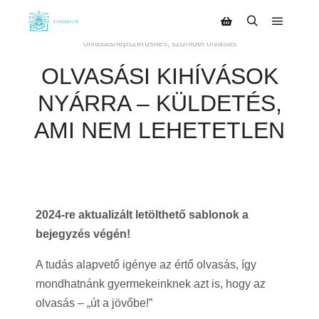
2021.06.02.
szerző:
Kinga
olvasásnépszerűsítés
,
szünidei olvasás
OLVASÁSI KIHÍVÁSOK
NYÁRRA – KÜLDETÉS,
AMI NEM LEHETETLEN
2024-re aktualizált letölthető sablonok a
bejegyzés végén!
A tudás alapvető igénye az értő olvasás, így
mondhatnánk gyermekeinknek azt is, hogy az
olvasás – „út a jövőbe!”