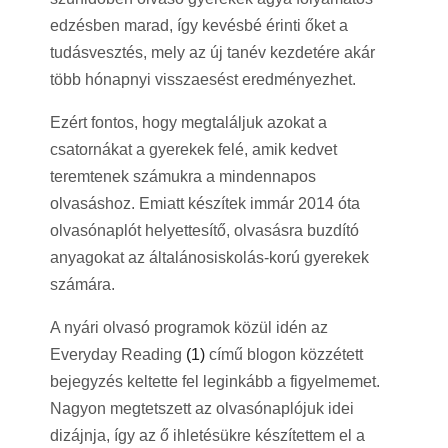
edzésben marad, így kevésbé érinti őket a
tudásvesztés, mely az új tanév kezdetére akár
több hónapnyi visszaesést eredményezhet.
Ezért fontos, hogy megtaláljuk azokat a
csatornákat a gyerekek felé, amik kedvet
teremtenek számukra a mindennapos
olvasáshoz. Emiatt készítek immár 2014 óta
olvasónaplót helyettesítő, olvasásra buzdító
anyagokat az általánosiskolás-korú gyerekek
számára.
A nyári olvasó programok közül idén az
Everyday Reading
(1)
című blogon közzétett
bejegyzés keltette fel leginkább a figyelmemet.
Nagyon megtetszett az olvasónaplójuk idei
dizájnja, így az ő ihletésükre készítettem el a