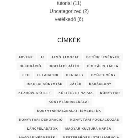
tutorial
(11)
Uncategorized
(2)
vetélkedő
(6)
CÍMKÉK
ADVENT
AI
ALSÓ TAGOZAT
BETŰREJTVÉNYEK
DEKORÁCIÓ
DIGITÁLIS JÁTÉK
DIGITÁLIS TÁBLA
ETO
FELADATOK
GENIALLY
GYŰJTEMÉNY
ISKOLAI KÖNYVTÁR
JÁTÉK
KARÁCSONY
KÉZMŰVES ÖTLET
KÖLTÉSZET NAPJA
KÖNYVTÁR
KÖNYVTÁRHASZNÁLAT
KÖNYVTÁRHASZNÁLATI ISMERETEK
KÖNYVTÁRI DEKORÁCIÓ
KÖNYVTÁRI FOGLALKOZÁS
LÁNCFELADATOK
MAGYAR KULTÚRA NAPJA
MAGYAR NÉPMESÉK
MESTERSÉGES INTELLIGENCIA