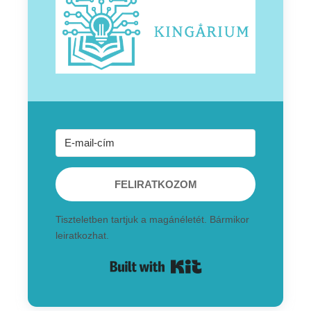
FELIRATKOZOM
Tiszteletben tartjuk a magánéletét. Bármikor
leiratkozhat.
Built with Kit