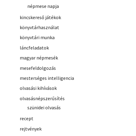
népmese napja
kincskereső játékok
könyvtárhasználat
könyvtári munka
láncfeladatok
magyar népmesék
mesefeldolgozás
mesterséges intelligencia
olvasási kihívások
olvasásnépszerűsítés
szünidei olvasás
recept
rejtvények