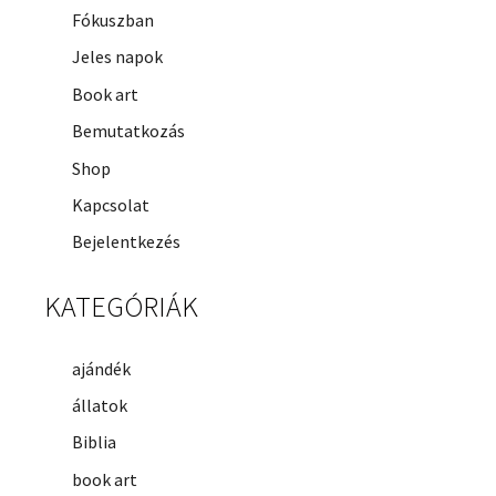
Fókuszban
Jeles napok
Book art
Bemutatkozás
Shop
Kapcsolat
Bejelentkezés
KATEGÓRIÁK
ajándék
állatok
Biblia
book art