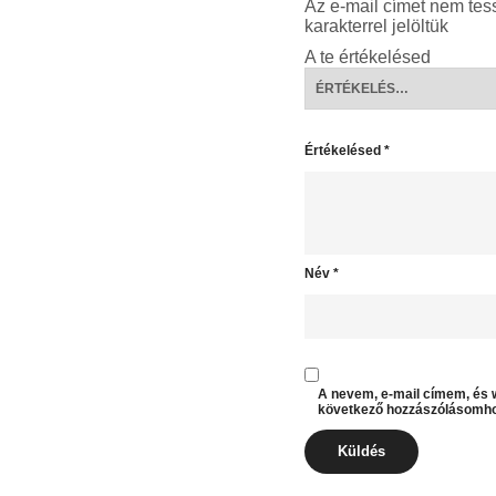
Az e-mail címet nem tes
karakterrel jelöltük
A te értékelésed
Értékelésed
*
Név
*
A nevem, e-mail címem, és
következő hozzászólásomho