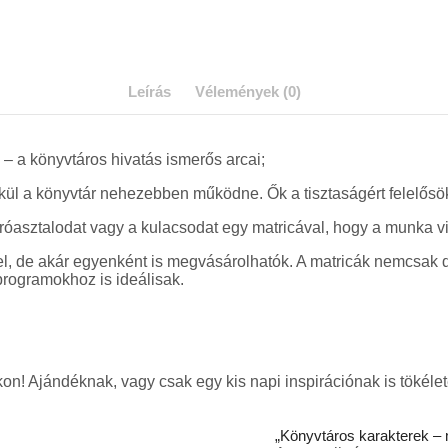
Leírás
Vélemények (0)
 – a könyvtáros hivatás ismerős arcai;
élkül a könyvtár nehezebben működne. Ők a tisztaságért felelősö
z íróasztalodat vagy a kulacsodat egy matricával, hogy a munka
l, de akár egyenként is megvásárolhatók. A matricák nemcsak 
programokhoz is ideálisak.
n! Ajándéknak, vagy csak egy kis napi inspirációnak is tökéle
„Könyvtáros karakterek – 