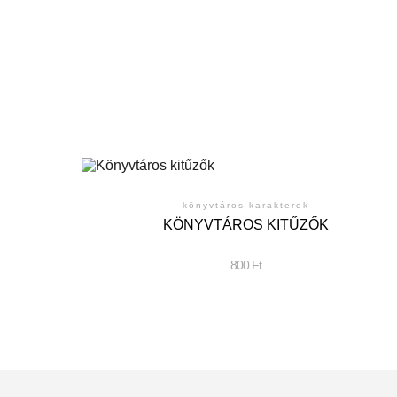
könyvtáros karakterek
KÖNYVTÁROS KITŰZŐK
800
Ft