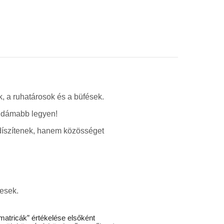
k, a ruhatárosok és a büfések.
 vidámabb legyen!
díszítenek, hanem közösséget
tesek.
matricák” értékelése elsőként