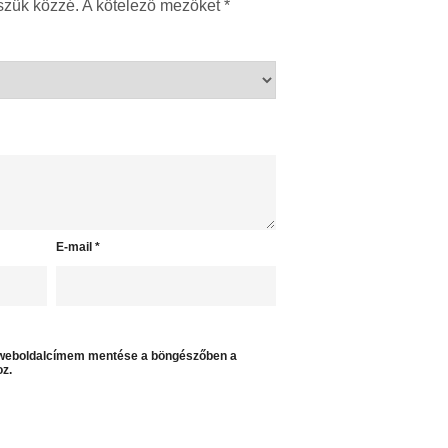
szük közzé.
A kötelező mezőket
*
E-mail
*
 weboldalcímem mentése a böngészőben a
z.