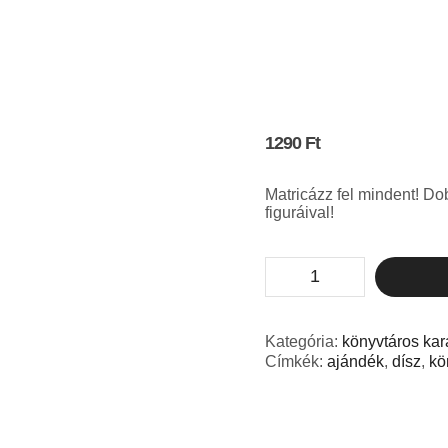
1290
Ft
Matricázz fel mindent! Do
figuráival!
Kategória:
könyvtáros kar
Címkék:
ajándék
,
dísz
,
kö