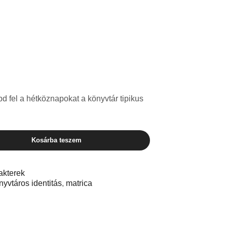
bd fel a hétköznapokat a könyvtár tipikus
Kosárba teszem
akterek
nyvtáros identitás
,
matrica