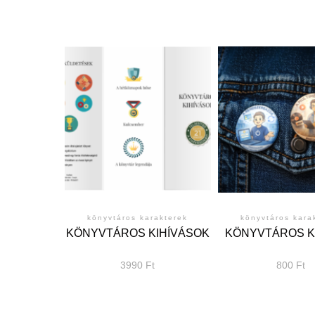
könyvtáros karakterek
könyvtáros kara
KÖNYVTÁROS KIHÍVÁSOK
KÖNYVTÁROS K
3990
Ft
800
Ft