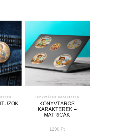
kterek
könyvtáros karakterek
ITŰZŐK
KÖNYVTÁROS
KARAKTEREK –
MATRICÁK
1290
Ft