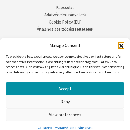
Kapcsolat
Adatvédelmi irányelvek
Cookie Policy (EU)
Általános szerződési feltételek
Manage Consent
To provide the best experiences, we use technologies like cookies to store and/or
access device information. Consenting to these technologies will allow us to
process data such as browsing behavior or unique IDs on this site. Not consenting
or withdrawing consent, may adversely affect certain features and functions.
Accept
Deny
View preferences
Rife
Wordpress Theme ♥ Proudly built by
Apollo13
♥♥♥Kingárium © 2025
Cookie Policy
Adatvédelmi irányelvek