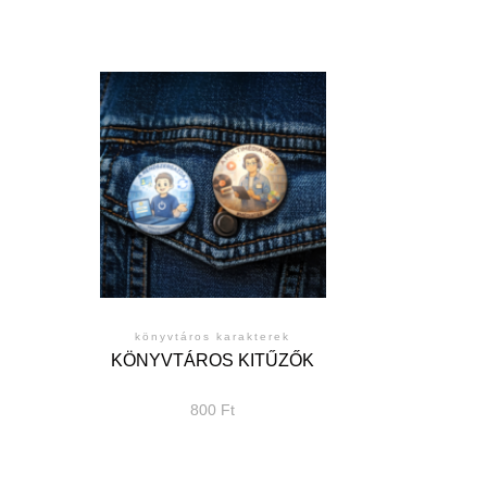
könyvtáros karakterek
KÖNYVTÁROS KITŰZŐK
800
Ft