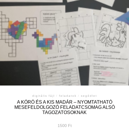
digitális fájl
/
feladatok
/
segédlet
A KÓRÓ ÉS A KIS MADÁR – NYOMTATHATÓ
MESEFELDOLGOZÓ FELADATCSOMAG ALSÓ
TAGOZATOSOKNAK
1500
Ft