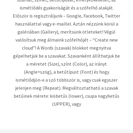
ismétlődés gyakoriságát és a szófelhő alakját.
Először is regisztráljunk – Google, Facebook, Twitter
használattal vagy e-maillel. Aztán nézzünk körül a
galériában (Gallery), merítsünk ötleteket! Végül
valósítsuk meg álmaink szófelhőjét – “Create new
cloud”! A Words (szavak) blokkot megnyitva
gépelhetjük be a szavakat. Szavanként állíthatjuk be
a méretet (Size), színt (Color), az irányt
(Angle=szög), a betűtípust (Font) és hogy
ismétlődjön-e a szó többször is, vagy csak egyszer
jelenjen meg (Repeat). Megváltoztatható a szavak
betűinek mérete: kisbetűs (lower), csupa nagybetűs
(UPPER), vagy