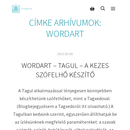
CÍMKE ARHÍVUMOK:
WORDART
2015.03.09.
WORDART – TAGUL – A KEZES
SZÓFELHŐ KÉSZÍTŐ
A Tagul alkalmazással lényegesen könnyebben
készíthetünk szófelhőket, mint a Tagxedoval.
(Blogbejegyzésem a Tagxedoról itt olvasható.) A
Tagulban kedvünk szerint, egyszerűen állíthatjuk be
az ízlésünknek megfelelő paramétereket: a szavak
számát, színét, betűtípusát, elhelyezkedését, az