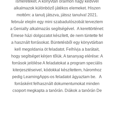
ismereteket. A könyvtári óráimon nagy kedvvel
alkalmazok különböző játékos elemeket. Hiszen
mottóm: a tanulj játszva, játssz tanulva! 2021.
február elején egy mini szabadulószobát terveztem
a Genially alkalmazás segítségével. A kerettörténet:
Emese házi dolgozatot készített, de nem tüntette fel
a használt forrásokat. Büntetésből egy könyvtárban
kell megoldania öt feladatot. Felhívja a barátait,
hogy segítséget kérjen tőlük. A tananyag elérése: A
források jelölése A feladatokat a program speciális
kiterjesztéseivel, kódokkal készítettem, háromhoz
pedig LearningApps-os feladatot ágyaztam be. A
forrásként felhasznált dokumentumokat minden
csoport megkapta a tanórán. Diákok a tanórán De