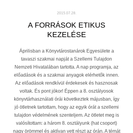
2015.07.28.
A FORRÁSOK ETIKUS
KEZELÉSE
Áprilisban a Könyvtárostanárok Egyesülete a
tavaszi szakmai napját a Szellemi Tulajdon
Nemzeti Hivatalában tartotta. A nap programja, az
előadások és a szakmai anyagok elérhetők innen.
Az előadások rendkívül érdekesek és hasznosak
voltak. És pont jókor! Éppen a 8. osztályosok
könyvtárhasználati órái következtek májusban, így
jó ötletnek tartottam, hogy az egyik órát a szellemi
tulajdon védelmének szenteljem. Az ötletet meg is
valósítottam: a három 8. osztályunk (hat csoport)
nagy örömmel és aktívan vett részt az órán. A témát