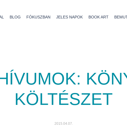
AL
BLOG
FÓKUSZBAN
JELES NAPOK
BOOK ART
BEMU
RHÍVUMOK:
KÖN
KÖLTÉSZET
2015.04.07.