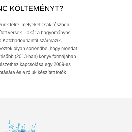
NC KÖLTEMÉNYT?
zunk létre, melyeket csak részben
ított versek – akár a hagyományos
a Katchadouriantól származik.
lyeztek olyan sorrendbe, hogy mondat
, később (2013-ban) könyv formájában
költészethez kapcsolása egy 2009-es
ására és a róluk készített fotók