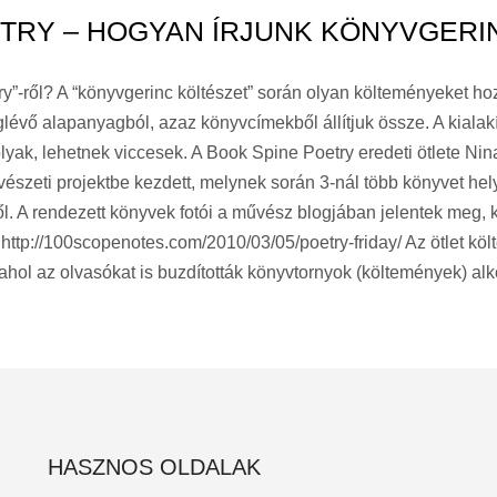
ETRY – HOGYAN ÍRJUNK KÖNYVGERI
ry”-ről? A “könyvgerinc költészet” során olyan költeményeket ho
évő alapanyagból, azaz könyvcímekből állítjuk össze. A kialak
yak, lehetnek viccesek. A Book Spine Poetry eredeti ötlete Nin
szeti projektbe kezdett, melynek során 3-nál több könyvet he
ből. A rendezett könyvek fotói a művész blogjában jelentek meg
a: http://100scopenotes.com/2010/03/05/poetry-friday/ Az ötlet 
hol az olvasókat is buzdították könyvtornyok (költemények) alkot
HASZNOS OLDALAK