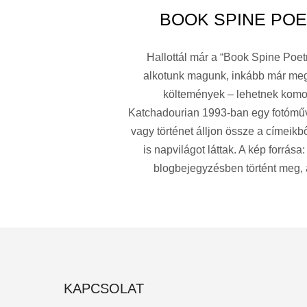
BOOK SPINE PO
Hallottál már a “Book Spine Poet
alkotunk magunk, inkább már megl
költemények – lehetnek komol
Katchadourian 1993-ban egy fotóművé
vagy történet álljon össze a címeik
is napvilágot láttak. A kép forrás
blogbejegyzésben történt meg, a
KAPCSOLAT