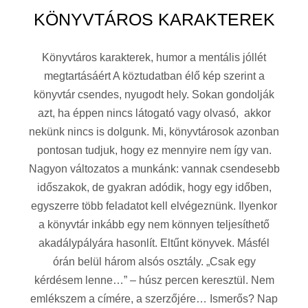
KÖNYVTÁROS KARAKTEREK
Könyvtáros karakterek, humor a mentális jóllét
megtartásáért A köztudatban élő kép szerint a
könyvtár csendes, nyugodt hely. Sokan gondolják
azt, ha éppen nincs látogató vagy olvasó, akkor
nekünk nincs is dolgunk. Mi, könyvtárosok azonban
pontosan tudjuk, hogy ez mennyire nem így van.
Nagyon változatos a munkánk: vannak csendesebb
időszakok, de gyakran adódik, hogy egy időben,
egyszerre több feladatot kell elvégeznünk. Ilyenkor
a könyvtár inkább egy nem könnyen teljesíthető
akadálypályára hasonlít. Eltűnt könyvek. Másfél
órán belül három alsós osztály. „Csak egy
kérdésem lenne…” – húsz percen keresztül. Nem
emlékszem a címére, a szerzőjére… Ismerős? Nap