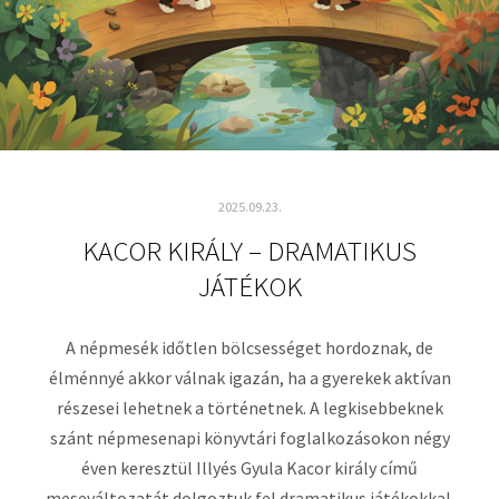
2025.09.23.
KACOR KIRÁLY – DRAMATIKUS
JÁTÉKOK
A népmesék időtlen bölcsességet hordoznak, de
élménnyé akkor válnak igazán, ha a gyerekek aktívan
részesei lehetnek a történetnek. A legkisebbeknek
szánt népmesenapi könyvtári foglalkozásokon négy
éven keresztül Illyés Gyula Kacor király című
meseváltozatát dolgoztuk fel dramatikus játékokkal.