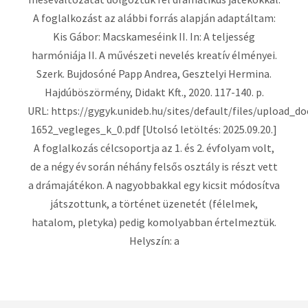
A foglalkozást az alábbi forrás alapján adaptáltam:
Kis Gábor: Macskameséink II. In: A teljesség
harmóniája II. A művészeti nevelés kreatív élményei.
Szerk. Bujdosóné Papp Andrea, Gesztelyi Hermina.
Hajdúböszörmény, Didakt Kft., 2020. 117-140. p.
URL: https://gygyk.unideb.hu/sites/default/files/upload_
1652_vegleges_k_0.pdf [Utolsó letöltés: 2025.09.20.]
A foglalkozás célcsoportja az 1. és 2. évfolyam volt,
de a négy év során néhány felsős osztály is részt vett
a drámajátékon. A nagyobbakkal egy kicsit módosítva
játszottunk, a történet üzenetét (félelmek,
hatalom, pletyka) pedig komolyabban értelmeztük.
Helyszín: a