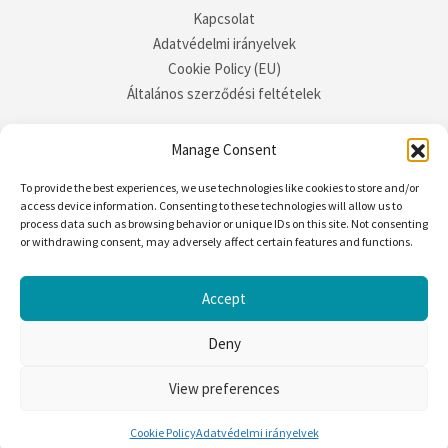
Kapcsolat
Adatvédelmi irányelvek
Cookie Policy (EU)
Általános szerződési feltételek
Manage Consent
To provide the best experiences, we use technologies like cookies to store and/or
access device information. Consenting to these technologies will allow us to
process data such as browsing behavior or unique IDs on this site. Not consenting
or withdrawing consent, may adversely affect certain features and functions.
Accept
Deny
View preferences
Rife
Wordpress Theme ♥ Proudly built by
Apollo13
♥♥♥Kingárium © 2025
Cookie Policy
Adatvédelmi irányelvek