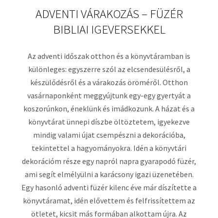
ADVENTI VÁRAKOZÁS – FÜZÉR
BIBLIAI IGEVERSEKKEL
Az adventi időszak otthon és a könyvtáramban is
különleges: egyszerre szól az elcsendesülésről, a
készülődésről és a várakozás öröméről. Otthon
vasárnaponként meggyújtunk egy-egy gyertyát a
koszorúnkon, éneklünk és imádkozunk. A házat és a
könyvtárat ünnepi díszbe öltöztetem, igyekezve
mindig valami újat csempészni a dekorációba,
tekintettel a hagyományokra. Idén a könyvtári
dekorációm része egy napról napra gyarapodó füzér,
ami segít elmélyülni a karácsony igazi üzenetében.
Egy hasonló adventi füzér kilenc éve már díszítette a
könyvtáramat, idén elővettem és felfrissítettem az
ötletet, kicsit más formában alkottam újra. Az