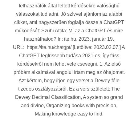
felhasználók által feltett kérdésekre valósághű
válaszokat tud adni. Jó szívvel ajánlom az alábbi
cikket, ami nagyszerűen foglalja össze a ChatGPT
működését: Szuhi Attila: Mi az a ChatGPT és mire
használhatod? In: ite.hu, 2023. január 19.
URL: https://ite.hu/chatgpt/ [Letöltve: 2023.02.07.] A
ChatGPT legfrissebb tudása 2021-es, így friss
kérdésekről nem lehet vele csevegni. 1. Az első
próbám alkalmával angolul írtam meg az óhajomat.
Azt kértem, hogy írjon egy verset a Dewey-féle
tizedes osztályozásról. Ez a vers született: The
Dewey Decimal Classification, A system so grand
and divine, Organizing books with precision,
Making knowledge easy to find.