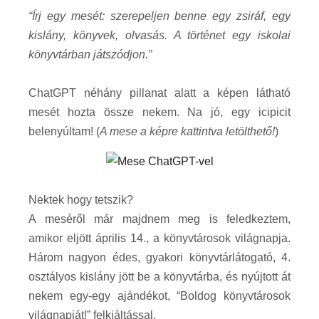
“Írj egy mesét: szerepeljen benne egy zsiráf, egy
kislány, könyvek, olvasás. A történet egy iskolai
könyvtárban játszódjon.”
ChatGPT néhány pillanat alatt a képen látható
mesét hozta össze nekem. Na jó, egy icipicit
belenyúltam! (
A mese a képre kattintva letölthető!
)
Nektek hogy tetszik?
A meséről már majdnem meg is feledkeztem,
amikor eljött április 14., a könyvtárosok világnapja.
Három nagyon édes, gyakori könyvtárlátogató, 4.
osztályos kislány jött be a könyvtárba, és nyújtott át
nekem egy-egy ajándékot, “Boldog könyvtárosok
világnapját!” felkiáltással.