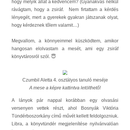
hogy melyik állat a kedvencem? (Gyanakvás nélkül
rávágtam, hogy a zsiráf. Nem firtattam a kérdés
lényegét, mert a gyerekek gyakran játszanak olyat,
hogy kérdeznek tőlem valamit…)
Megvallom, a könnyeimmel küszködtem, amikor
hangosan elolvastam a mesét, ami egy zsiráf
könyvtárosról szól. 😇
Czumbil Aletta 4. osztályos tanuló meséje
A mese a képre kattintva letölthető!
A lányok pár nappal korábban egy olvasási
versenyen vettek részt, ahol Bosnyák Viktória
Tündérboszorkány című művét kellett feldolgozniuk.
Libra, a könyvtündér megjelenítése nyilvánvalóan