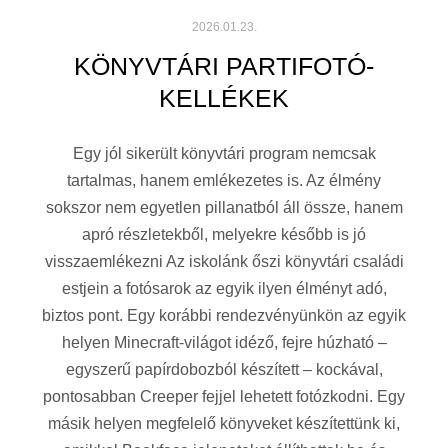
2026.01.23.
KÖNYVTÁRI PARTIFOTÓ-
KELLÉKEK
Egy jól sikerült könyvtári program nemcsak
tartalmas, hanem emlékezetes is. Az élmény
sokszor nem egyetlen pillanatból áll össze, hanem
apró részletekből, melyekre később is jó
visszaemlékezni Az iskolánk őszi könyvtári családi
estjein a fotósarok az egyik ilyen élményt adó,
biztos pont. Egy korábbi rendezvényünkön az egyik
helyen Minecraft-világot idéző, fejre húzható –
egyszerű papírdobozból készített – kockával,
pontosabban Creeper fejjel lehetett fotózkodni. Egy
másik helyen megfelelő könyveket készítettünk ki,