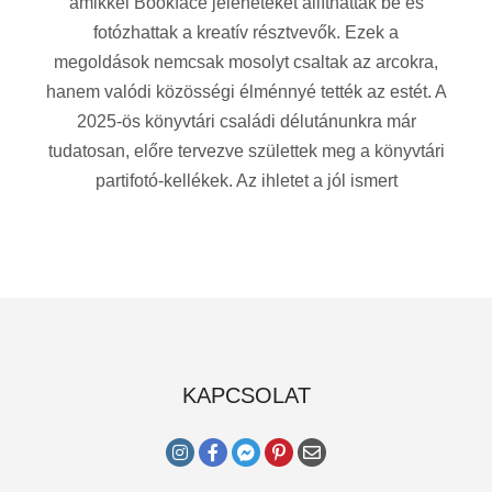
amikkel Bookface jeleneteket állíthattak be és
fotózhattak a kreatív résztvevők. Ezek a
megoldások nemcsak mosolyt csaltak az arcokra,
hanem valódi közösségi élménnyé tették az estét. A
2025-ös könyvtári családi délutánunkra már
tudatosan, előre tervezve születtek meg a könyvtári
partifotó-kellékek. Az ihletet a jól ismert
KAPCSOLAT