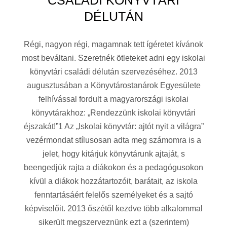
CSALÁDI KÖNYVTÁRI
DÉLUTÁN
Régi, nagyon régi, magamnak tett ígéretet kívánok
most beváltani. Szeretnék ötleteket adni egy iskolai
könyvtári családi délután szervezéséhez. 2013
augusztusában a Könyvtárostanárok Egyesülete
felhívással fordult a magyarországi iskolai
könyvtárakhoz: „Rendezzünk iskolai könyvtári
éjszakát!”1 Az „Iskolai könyvtár: ajtót nyit a világra”
vezérmondat stílusosan adta meg számomra is a
jelet, hogy kitárjuk könyvtárunk ajtaját, s
beengedjük rajta a diákokon és a pedagógusokon
kívül a diákok hozzátartozóit, barátait, az iskola
fenntartásáért felelős személyeket és a sajtó
képviselőit. 2013 őszétől kezdve több alkalommal
sikerült megszerveznünk ezt a (szerintem)